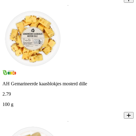
AH Gemarineerde kaasblokjes mosterd dille
2
.
79
100 g