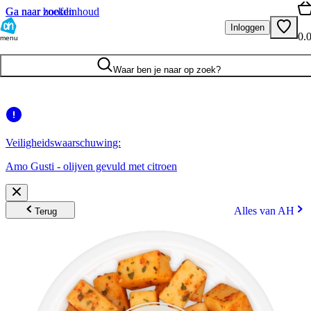
Ga naar hoofdinhoud
Ga naar zoeken
Inloggen
0.
menu
Waar ben je naar op zoek?
Veiligheidswaarschuwing:
Amo Gusti - olijven gevuld met citroen
Alles van AH
Terug