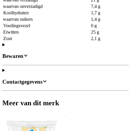
waarvan onverzadigd
7,4 g
Koolhydraten
1,7 g
waarvan suikers
1,4 g
Voedingsvezel
0 g
Eiwitten
25 g
Zout
2,1 g
Bewaren
Contactgegevens
Meer van dit merk