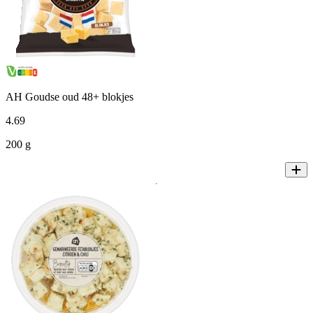
AH Goudse oud 48+ blokjes
4
.
69
200 g