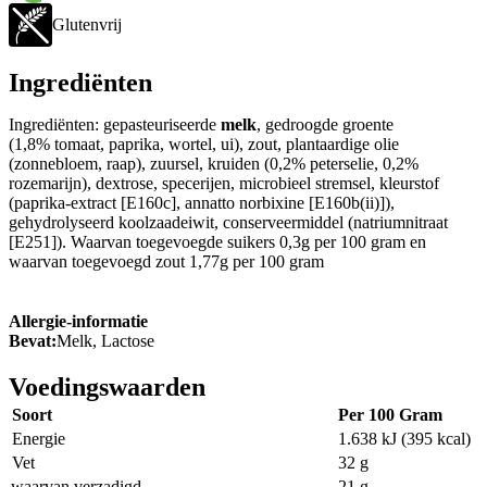
Glutenvrij
Ingrediënten
Ingrediënten: gepasteuriseerde
melk
, gedroogde groente
(1,8% tomaat, paprika, wortel, ui), zout, plantaardige olie
(zonnebloem, raap), zuursel, kruiden (0,2% peterselie, 0,2%
rozemarijn), dextrose, specerijen, microbieel stremsel, kleurstof
(paprika-extract [E160c], annatto norbixine [E160b(ii)]),
gehydrolyseerd koolzaadeiwit, conserveermiddel (natriumnitraat
[E251]). Waarvan toegevoegde suikers 0,3g per 100 gram en
waarvan toegevoegd zout 1,77g per 100 gram
Allergie-informatie
Bevat:
Melk, Lactose
Voedingswaarden
Soort
Per 100 Gram
Energie
1.638 kJ (395 kcal)
Vet
32 g
waarvan verzadigd
21 g