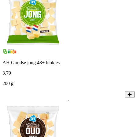
AH Goudse jong 48+ blokjes
3
.
79
200 g