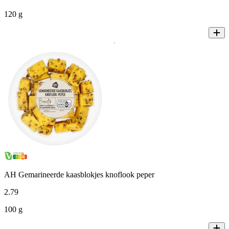
120 g
AH Gemarineerde kaasblokjes knoflook peper
2
.
79
100 g