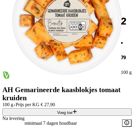
2
.
79
100 g
AH Gemarineerde kaasblokjes tomaat
kruiden
·
100 g
Prijs per
KG
€
27,90
Voeg toe
Na levering
minimaal 7 dagen houdbaar