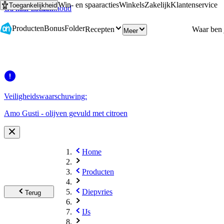
Win- en spaaracties
Winkels
Zakelijk
Klantenservice
Toegankelijkheid
Ga naar hoofdinhoud
Ga naar zoeken
Producten
Bonus
Folder
Recepten
Meer
Veiligheidswaarschuwing:
Amo Gusti - olijven gevuld met citroen
Home
Producten
Diepvries
Terug
IJs