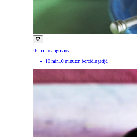
IJs met mangosaus
10
min
10 minuten bereidingstijd