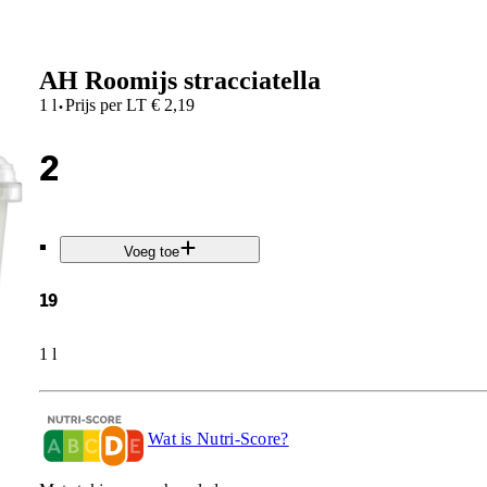
AH Roomijs stracciatella
·
1 l
Prijs per
LT
€
2,19
2
.
Voeg toe
19
1 l
Wat is Nutri-Score?