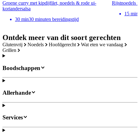
Groene curry met kipdijfilet, noedels & rode ui-
Rijstnoedels m
koriandersalsa
15
min
30
min
30 minuten bereidingstijd
Ontdek meer van dit soort gerechten
glutenvrij
noedels
hoofdgerecht
wat eten we vandaag
grillen
Boodschappen
Allerhande
Services