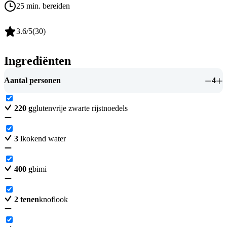
25 min. bereiden
3.6
/5
(
30
)
Ingrediënten
Aantal personen
4
220
g
glutenvrije zwarte rijstnoedels
3
l
kokend water
400
g
bimi
2
tenen
knoflook