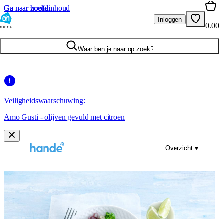
Ga naar hoofdinhoud
Ga naar zoeken
Inloggen
0.00
menu
Waar ben je naar op zoek?
Veiligheidswaarschuwing:
Amo Gusti - olijven gevuld met citroen
Overzicht