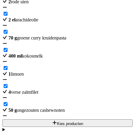
2
rode uien
2
el
arachideolie
70
g
groene curry kruidenpasta
400
ml
kokosmelk
1
limoen
4
verse zalmfilet
50
g
ongezouten cashewnoten
Kies producten