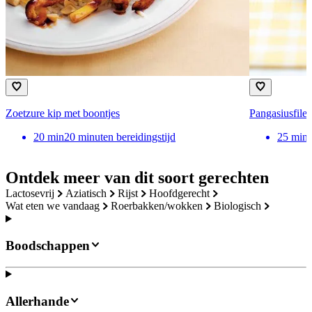
Zoetzure kip met boontjes
Pangasiusfilet
20
min
20 minuten bereidingstijd
25
min
Ontdek meer van dit soort gerechten
lactosevrij
aziatisch
rijst
hoofdgerecht
wat eten we vandaag
roerbakken/wokken
biologisch
Boodschappen
Allerhande