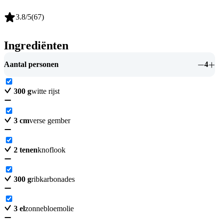
3.8
/5
(
67
)
Ingrediënten
Aantal personen
4
300
g
witte rijst
3
cm
verse gember
2
tenen
knoflook
300
g
ribkarbonades
3
el
zonnebloemolie