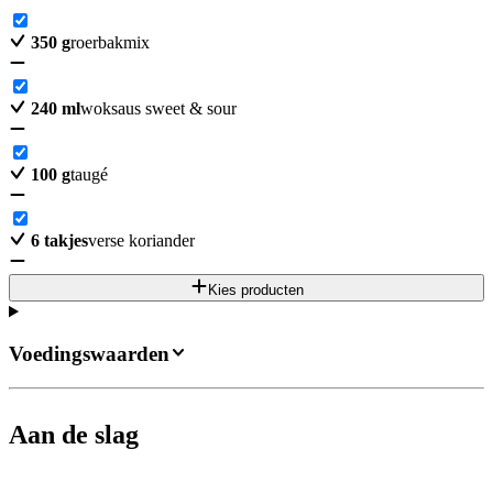
350
g
roerbakmix
240
ml
woksaus sweet & sour
100
g
taugé
6
takjes
verse koriander
Kies producten
Voedingswaarden
Aan de slag