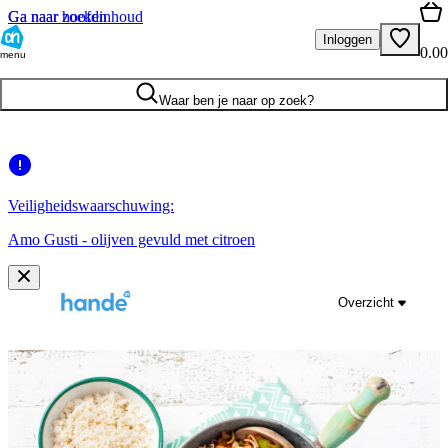
Ga naar hoofdinhoud
Ga naar zoeken
Inloggen
0.00
menu
Waar ben je naar op zoek?
Veiligheidswaarschuwing:
Amo Gusti - olijven gevuld met citroen
Overzicht