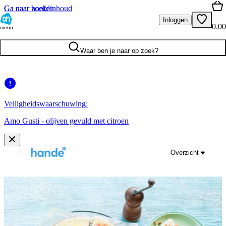
Ga naar hoofdinhoud
Ga naar zoeken
Inloggen
0.00
menu
Waar ben je naar op zoek?
Veiligheidswaarschuwing:
Amo Gusti - olijven gevuld met citroen
Overzicht