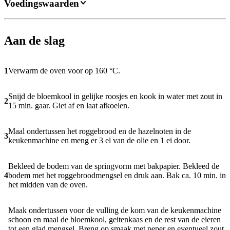
Voedingswaarden
Aan de slag
1
Verwarm de oven voor op 160 °C.
Snijd de bloemkool in gelijke roosjes en kook in water met zout in
2
15 min. gaar. Giet af en laat afkoelen.
Maal ondertussen het roggebrood en de hazelnoten in de
3
keukenmachine en meng er 3 el van de olie en 1 ei door.
Bekleed de bodem van de springvorm met bakpapier. Bekleed de
4
bodem met het roggebroodmengsel en druk aan. Bak ca. 10 min. in
het midden van de oven.
Maak ondertussen voor de vulling de kom van de keukenmachine
schoon en maal de bloemkool, geitenkaas en de rest van de eieren
tot een glad mengsel. Breng op smaak met peper en eventueel zout.