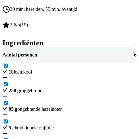
30 min. bereiden
, 55 min. oventijd
2.6
/5
(
19
)
Ingrediënten
Aantal personen
6
1
bloemkool
250
g
roggebrood
95
g
ongebrande hazelnoten
5
el
traditionele olijfolie