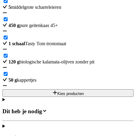
5
middelgrote scharreleieren
450
g
pure geitenkaas 45+
1
schaal
Tasty Tom trostomaat
120
g
biologische kalamata-olijven zonder pit
50
g
kappertjes
Kies producten
Dit heb je nodig