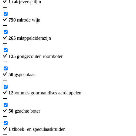
1
takje
verse tijm
750
ml
rode wijn
265
ml
appelciderazijn
125
g
ongezouten roomboter
50
g
speculaas
12
pommes gourmandises aardappelen
50
g
zachte boter
1
tl
koek- en speculaaskruiden