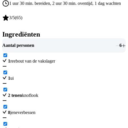
1 uur 30 min. bereiden
, 2 uur 30 min. oventijd
, 1 dag wachten
3
/5
(
65
)
Ingrediënten
Aantal personen
6
1
reebout van de vakslager
1
ui
2
tenen
knoflook
8
jeneverbessen