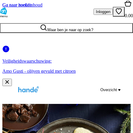
Ga naar hoofdinhoud
Ga naar zoeken
Inloggen
0.00
menu
Waar ben je naar op zoek?
Veiligheidswaarschuwing:
Amo Gusti - olijven gevuld met citroen
Overzicht