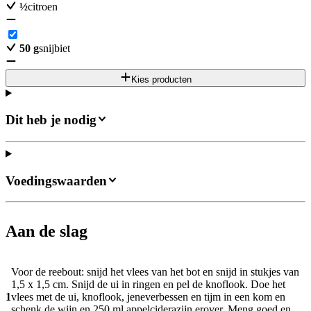
½
citroen
50
g
snijbiet
Kies producten
Dit heb je nodig
Voedingswaarden
Aan de slag
Voor de reebout: snijd het vlees van het bot en snijd in stukjes van
1,5 x 1,5 cm. Snijd de ui in ringen en pel de knoflook. Doe het
1
vlees met de ui, knoflook, jeneverbessen en tijm in een kom en
schenk de wijn en 250 ml appelciderazijn erover. Meng goed en