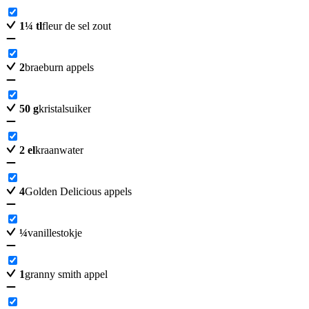
1
¼
tl
fleur de sel zout
2
braeburn appels
50
g
kristalsuiker
2
el
kraanwater
4
Golden Delicious appels
¼
vanillestokje
1
granny smith appel