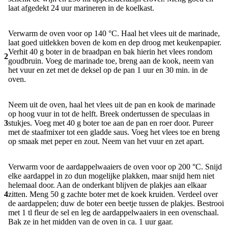
laat afgedekt 24 uur marineren in de koelkast.
Verwarm de oven voor op 140 °C. Haal het vlees uit de marinade,
laat goed uitlekken boven de kom en dep droog met keukenpapier.
Verhit 40 g boter in de braadpan en bak hierin het vlees rondom
2
goudbruin. Voeg de marinade toe, breng aan de kook, neem van
het vuur en zet met de deksel op de pan 1 uur en 30 min. in de
oven.
Neem uit de oven, haal het vlees uit de pan en kook de marinade
op hoog vuur in tot de helft. Breek ondertussen de speculaas in
3
stukjes. Voeg met 40 g boter toe aan de pan en roer door. Pureer
met de staafmixer tot een gladde saus. Voeg het vlees toe en breng
op smaak met peper en zout. Neem van het vuur en zet apart.
Verwarm voor de aardappelwaaiers de oven voor op 200 °C. Snijd
elke aardappel in zo dun mogelijke plakken, maar snijd hem niet
helemaal door. Aan de onderkant blijven de plakjes aan elkaar
4
zitten. Meng 50 g zachte boter met de koek­ kruiden. Verdeel over
de aardappelen; duw de boter een beetje tussen de plakjes. Bestrooi
met 1 tl fleur de sel en leg de aardappelwaaiers in een ovenschaal.
Bak ze in het midden van de oven in ca. 1 uur gaar.