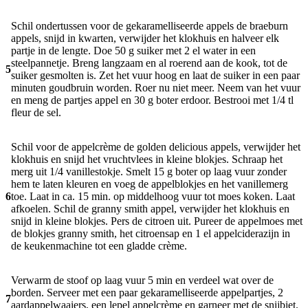
Schil ondertussen voor de gekaramelliseerde appels de braeburn
appels, snijd in kwarten, verwijder het klok­huis en halveer elk
partje in de lengte. Doe 50 g suiker met 2 el water in een
steelpannetje. Breng langzaam en al roerend aan de kook, tot de
5
suiker gesmolten is. Zet het vuur hoog en laat de suiker in een paar
minuten goudbruin worden. Roer nu niet meer. Neem van het vuur
en meng de partjes appel en 30 g boter erdoor. Bestrooi met 1/4 tl
fleur de sel.
Schil voor de appelcrème de golden delicious appels, verwijder het
klokhuis en snijd het vruchtvlees in kleine blokjes. Schraap het
merg uit 1/4 vanillestokje. Smelt 15 g boter op laag vuur zonder
hem te laten kleuren en voeg de appelblokjes en het vanillemerg
6
toe. Laat in ca. 15 min. op middelhoog vuur tot moes koken. Laat
afkoelen. Schil de granny smith appel, verwijder het klokhuis en
snijd in kleine blokjes. Pers de citroen uit. Pureer de appelmoes met
de blokjes granny smith, het citroensap en 1 el appelciderazijn in
de keukenmachine tot een gladde crème.
Verwarm de stoof op laag vuur 5 min en verdeel wat over de
borden. Serveer met een paar gekaramelliseerde appelpartjes, 2
7
aardappelwaaiers, een lepel appelcrème en garneer met de snijbiet.