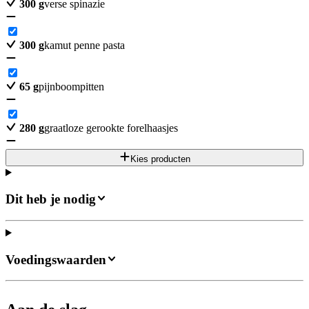
300
g
verse spinazie
300
g
kamut penne pasta
65
g
pijnboompitten
280
g
graatloze gerookte forelhaasjes
Kies producten
Dit heb je nodig
Voedingswaarden