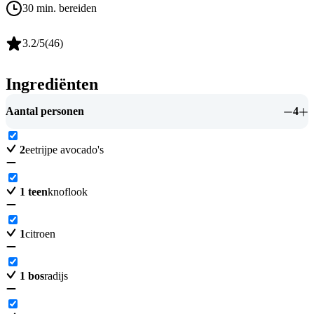
30 min. bereiden
3.2
/5
(
46
)
Ingrediënten
Aantal personen
4
2
eetrijpe avocado's
1
teen
knoflook
1
citroen
1
bos
radijs