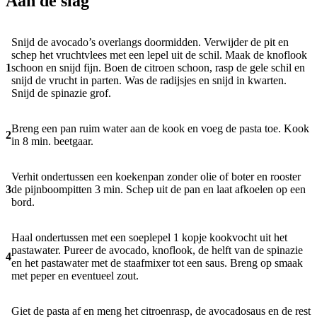
Aan de slag
Snijd de avocado’s overlangs doormidden. Verwijder de pit en
schep het vruchtvlees met een lepel uit de schil. Maak de knoflook
1
schoon en snijd fijn. Boen de citroen schoon, rasp de gele schil en
snijd de vrucht in parten. Was de radijsjes en snijd in kwarten.
Snijd de spinazie grof.
Breng een pan ruim water aan de kook en voeg de pasta toe. Kook
2
in 8 min. beetgaar.
Verhit ondertussen een koekenpan zonder olie of boter en rooster
3
de pijnboompitten 3 min. Schep uit de pan en laat afkoelen op een
bord.
Haal ondertussen met een soeplepel 1 kopje kookvocht uit het
pastawater. Pureer de avocado, knoflook, de helft van de spinazie
4
en het pastawater met de staafmixer tot een saus. Breng op smaak
met peper en eventueel zout.
Giet de pasta af en meng het citroenrasp, de avocadosaus en de rest