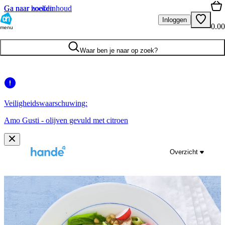
Ga naar hoofdinhoud
Ga naar zoeken
Inloggen
0.00
menu
Waar ben je naar op zoek?
Veiligheidswaarschuwing:
Amo Gusti - olijven gevuld met citroen
Overzicht