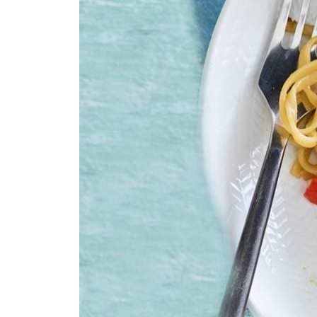
5
Giet de mie af en meng samen met de komkommer en
2
el
arachideolie
6
Verdeel de bami over 4 borden en garneer met de gro
300
g
gesneden prei
Combinatietip
Lekker met zoete chilisaus.
150
g
paprikamix rauwkost
150
ml
water
67
g
mix voor bami goreng
210
g
vegetarische groenteballetjes