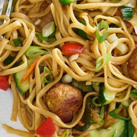
 bosui door de saus, warm nog 1 min. door.
enteballetjes.
Wat vond je van dit recept?
Kies producten