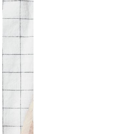
Bami goreng m
20
min