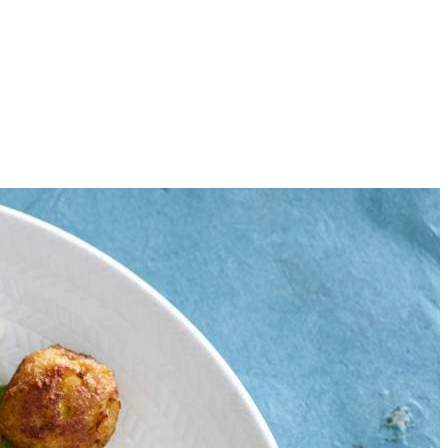
4
tjes van 1 cm.
 Voeg het water en de mix voor bami goreng toe en schep 1 min. om.