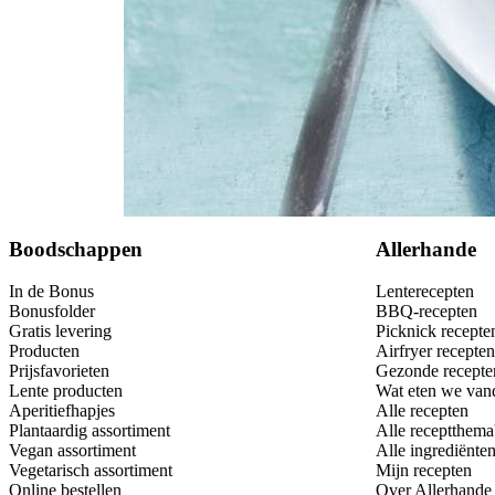
Bewaar
Boodschappen
Allerhande
In de Bonus
Lenterecepten
Bonusfolder
BBQ-recepten
Gratis levering
Picknick recepte
Producten
Airfryer recepten
Prijsfavorieten
Gezonde recepte
Lente producten
Wat eten we van
Aperitiefhapjes
Alle recepten
Plantaardig assortiment
Alle receptthema
Vegan assortiment
Alle ingrediënte
Vegetarisch assortiment
Mijn recepten
Online bestellen
Over Allerhande