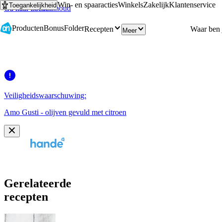
Win- en spaaracties
Winkels
Zakelijk
Klantenservice
Toegankelijkheid
Ga naar hoofdinhoud
Ga naar zoeken
Producten
Bonus
Folder
Recepten
Meer
Veiligheidswaarschuwing:
Amo Gusti - olijven gevuld met citroen
Gerelateerde
recepten