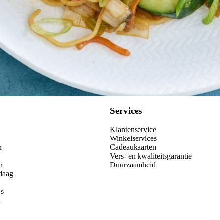
Services
Klantenservice
Winkelservices
n
Cadeaukaarten
Vers- en kwaliteitsgarantie
n
Duurzaamheid
daag
's
n