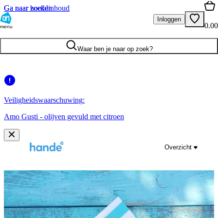
Ga naar hoofdinhoud
Ga naar zoeken
Inloggen
0.00
menu
Waar ben je naar op zoek?
Veiligheidswaarschuwing:
Amo Gusti - olijven gevuld met citroen
Overzicht