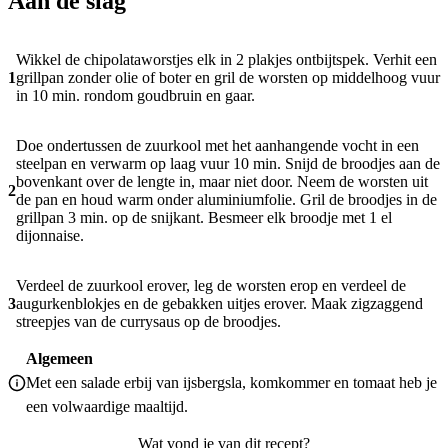
Aan de slag
Wikkel de chipolataworstjes elk in 2 plakjes ontbijtspek. Verhit een
1
grillpan zonder olie of boter en gril de worsten op middelhoog vuur
in 10 min. rondom goudbruin en gaar.
Doe ondertussen de zuurkool met het aanhangende vocht in een
steelpan en verwarm op laag vuur 10 min. Snijd de broodjes aan de
bovenkant over de lengte in, maar niet door. Neem de worsten uit
2
de pan en houd warm onder aluminiumfolie. Gril de broodjes in de
grillpan 3 min. op de snijkant. Besmeer elk broodje met 1 el
dijonnaise.
Verdeel de zuurkool erover, leg de worsten erop en verdeel de
3
augurkenblokjes en de gebakken uitjes erover. Maak zigzaggend
streepjes van de currysaus op de broodjes.
Algemeen
Met een salade erbij van ijsbergsla, komkommer en tomaat heb je
een volwaardige maaltijd.
Wat vond je van dit recept?