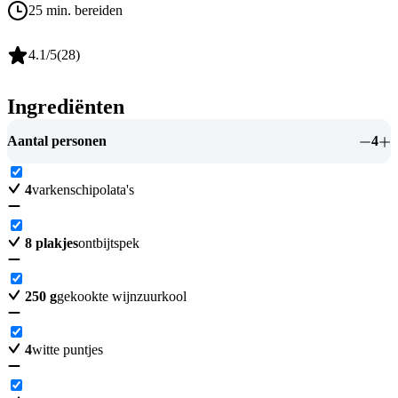
25 min. bereiden
4.1
/5
(
28
)
Ingrediënten
Aantal personen
4
4
varkenschipolata's
8
plakjes
ontbijtspek
250
g
gekookte wijnzuurkool
4
witte puntjes