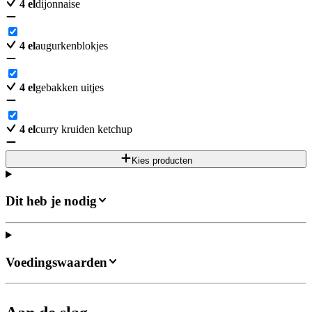
4
el
dijonnaise
4
el
augurkenblokjes
4
el
gebakken uitjes
4
el
curry kruiden ketchup
Kies producten
Dit heb je nodig
Voedingswaarden