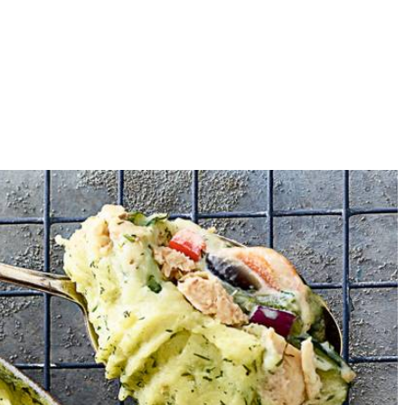
4
n. mee. Voeg de kookroom toe en verwarm al roerend 3 min. Breng op
ree. Verdeel de puree over de zalm en maak er een leuk patroon in met
 het voor serveren in ca. 25 min. in de oven op 190 °C.