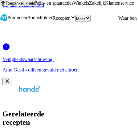
Win- en spaaracties
Winkels
Zakelijk
Klantenservice
Toegankelijkheid
Ga naar hoofdinhoud
Ga naar zoeken
Producten
Bonus
Folder
Recepten
Meer
Veiligheidswaarschuwing:
Amo Gusti - olijven gevuld met citroen
Gerelateerde
recepten