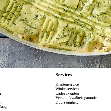
Services
Klantenservice
Winkelservices
n
Cadeaukaarten
Vers- en kwaliteitsgarantie
n
Duurzaamheid
daag