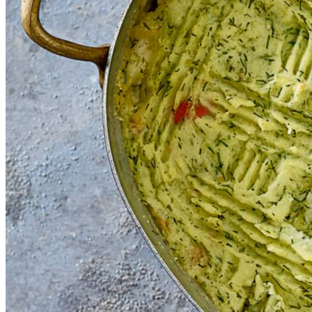
250
ml
kookroom light
418
g
roze zalm in blik
15
g
verse dille
800
g
aardappelpuree met boter
Dit heb je nodig