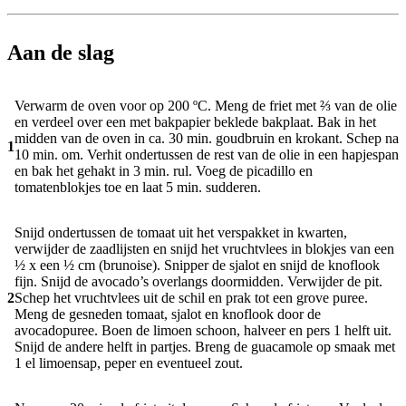
Aan de slag
Verwarm de oven voor op 200 ºC. Meng de friet met ⅔ van de olie
en verdeel over een met bakpapier beklede bakplaat. Bak in het
midden van de oven in ca. 30 min. goudbruin en krokant. Schep na
1
10 min. om. Verhit ondertussen de rest van de olie in een hapjespan
en bak het gehakt in 3 min. rul. Voeg de picadillo en
tomatenblokjes toe en laat 5 min. sudderen.
Snijd ondertussen de tomaat uit het verspakket in kwarten,
verwijder de zaadlijsten en snijd het vruchtvlees in blokjes van een
½ x een ½ cm (brunoise). Snipper de sjalot en snijd de knoflook
fijn. Snijd de avocado’s overlangs doormidden. Verwijder de pit.
2
Schep het vruchtvlees uit de schil en prak tot een grove puree.
Meng de gesneden tomaat, sjalot en knoflook door de
avocadopuree. Boen de limoen schoon, halveer en pers 1 helft uit.
Snijd de andere helft in partjes. Breng de guacamole op smaak met
1 el limoensap, peper en eventueel zout.