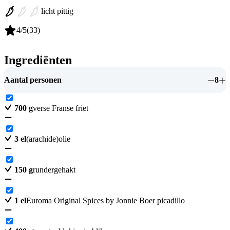
licht pittig
4
/5
(
33
)
Ingrediënten
Aantal personen
8
700
g
verse Franse friet
3
el
(arachide)olie
150
g
rundergehakt
1
el
Euroma Original Spices by Jonnie Boer picadillo