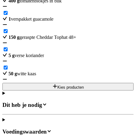
400
g
tomatenblokjes in blik
1
verspakket guacamole
150
g
geraspte Cheddar Tophat 48+
5
g
verse koriander
50
g
witte kaas
Kies producten
Dit heb je nodig
Voedingswaarden