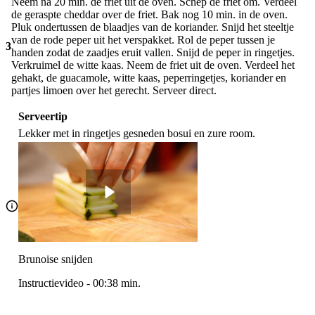
Neem na 20 min. de friet uit de oven. Schep de friet om. Verdeel
de geraspte cheddar over de friet. Bak nog 10 min. in de oven.
Pluk ondertussen de blaadjes van de koriander. Snijd het steeltje
van de rode peper uit het verspakket. Rol de peper tussen je
3
handen zodat de zaadjes eruit vallen. Snijd de peper in ringetjes.
Verkruimel de witte kaas. Neem de friet uit de oven. Verdeel het
gehakt, de guacamole, witte kaas, peperringetjes, koriander en
partjes limoen over het gerecht. Serveer direct.
Serveertip
Lekker met in ringetjes gesneden bosui en zure room.
Brunoise snijden
Instructievideo
-
00:38
min.