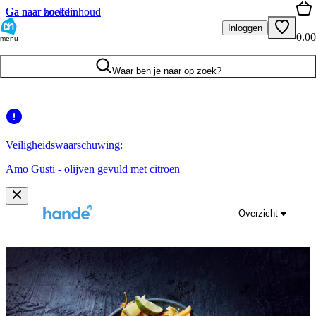
Ga naar hoofdinhoud
Ga naar zoeken
Inloggen
0.00
menu
Waar ben je naar op zoek?
Veiligheidswaarschuwing:
Amo Gusti - olijven gevuld met citroen
Overzicht