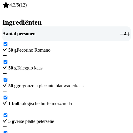
4.3
/5
(
12
)
Ingrediënten
Aantal personen
4
50
g
Pecorino Romano
50
g
Taleggio kaas
50
g
gorgonzola piccante blauwaderkaas
1
bol
biologische buffelmozzarella
5
g
verse platte peterselie