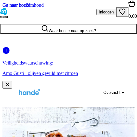
Ga naar hoofdinhoud
Ga naar zoeken
Inloggen
0.00
menu
Waar ben je naar op zoek?
Veiligheidswaarschuwing:
Amo Gusti - olijven gevuld met citroen
Overzicht