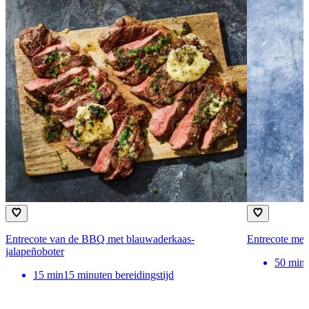
Entrecote van de BBQ met blauwaderkaas-
Entrecote met
jalapeñoboter
50
min
15
min
15 minuten bereidingstijd