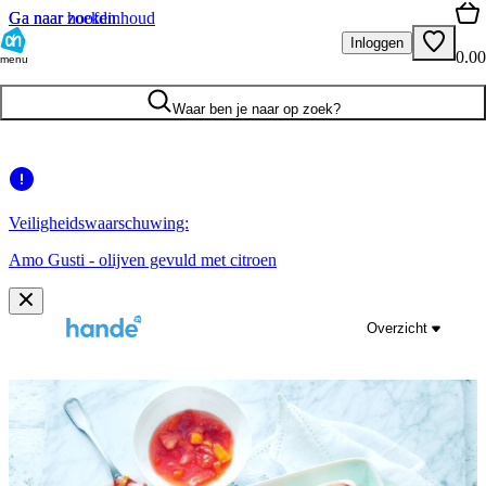
Ga naar hoofdinhoud
Ga naar zoeken
Inloggen
0.00
menu
Waar ben je naar op zoek?
Veiligheidswaarschuwing:
Amo Gusti - olijven gevuld met citroen
Overzicht