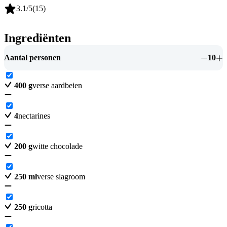
3.1
/5
(
15
)
Ingrediënten
Aantal personen
10
400
g
verse aardbeien
4
nectarines
200
g
witte chocolade
250
ml
verse slagroom
250
g
ricotta