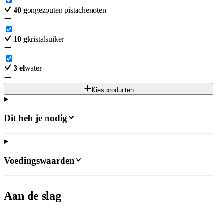
40
g
ongezouten pistachenoten
10
g
kristalsuiker
3
el
water
Kies producten
Dit heb je nodig
Voedingswaarden
Aan de slag