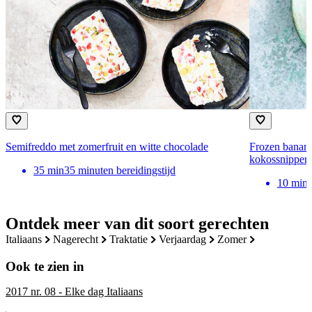
Semifreddo met zomerfruit en witte chocolade
Frozen banana
kokossnippers
35
min
35 minuten bereidingstijd
10
min
Ontdek meer van dit soort gerechten
italiaans
nagerecht
traktatie
verjaardag
zomer
Ook te zien in
2017 nr. 08 - Elke dag Italiaans