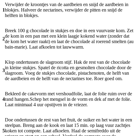
Verwijder de kroontjes van de aardbeien en snijd de aardbeien in
1
blokjes. Halveer de nectarines, verwijder de pitten en snijd de
helften in blokjes.
Breek 100 g chocolade in stukjes en doe in een vuurvaste kom. Zet
de kom in een pan met een klein laagje kokend water (zonder dat
2
de kom het water raakt) en laat de chocolade al roerend smelten (au
bain-marie). Laat afkoelen tot lauwwarm.
Klop ondertussen de slagroom stijf. Hak de rest van de chocolade
in kleine stukjes. Spatel de ricotta en gesmolten chocolade door de
3
slagroom. Voeg de stukjes chocolade, pistachenoten, de helft van
de aardbeien en de helft van de nectarines toe. Roer goed om.
Bekleed de cakevorm met vershoudfolie, laat de folie ruim over de
4
rand hangen.Schep het mengsel in de vorm en dek af met de folie.
Laat minimaal 4 uur opstijven in de vriezer.
Doe ondertussen de rest van het fruit, de suiker en het water in een
steelpan. Breng aan de kook en laat 15 min. op laag vuur zachtjes
5
koken tot compote. Laat afkoelen. Haal de semifreddo uit de