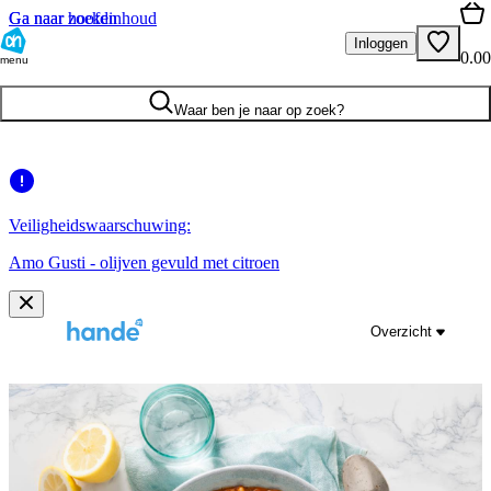
Ga naar hoofdinhoud
Ga naar zoeken
Inloggen
0.00
menu
Waar ben je naar op zoek?
Veiligheidswaarschuwing:
Amo Gusti - olijven gevuld met citroen
Overzicht