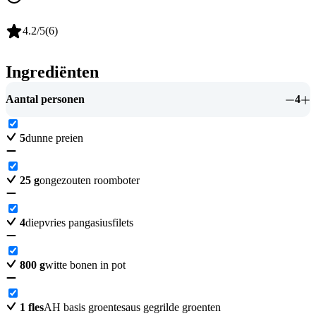
4.2
/5
(
6
)
Ingrediënten
Aantal personen
4
5
dunne preien
25
g
ongezouten roomboter
4
diepvries pangasiusfilets
800
g
witte bonen in pot
1
fles
AH basis groentesaus gegrilde groenten