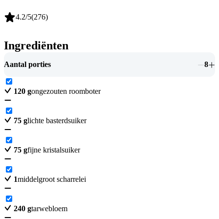
4.2
/5
(
276
)
Ingrediënten
Aantal porties
8
120
g
ongezouten roomboter
75
g
lichte basterdsuiker
75
g
fijne kristalsuiker
1
middelgroot scharrelei
240
g
tarwebloem