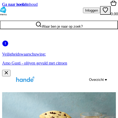
Ga naar hoofdinhoud
Ga naar zoeken
Inloggen
0.00
menu
Waar ben je naar op zoek?
Veiligheidswaarschuwing:
Amo Gusti - olijven gevuld met citroen
Overzicht