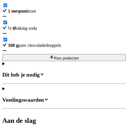
1
mespunt
zout
½
tl
baking soda
100
g
pure chocoladedruppels
Kies producten
Dit heb je nodig
Voedingswaarden
Aan de slag