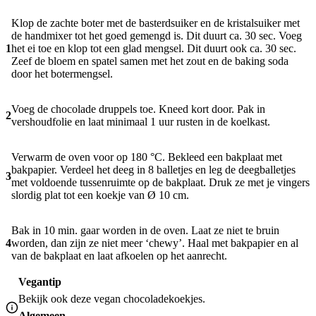
Klop de zachte boter met de basterdsuiker en de kristalsuiker met
de handmixer tot het goed gemengd is. Dit duurt ca. 30 sec. Voeg
1
het ei toe en klop tot een glad mengsel. Dit duurt ook ca. 30 sec.
Zeef de bloem en spatel samen met het zout en de baking soda
door het botermengsel.
Voeg de chocolade druppels toe. Kneed kort door. Pak in
2
vershoudfolie en laat minimaal 1 uur rusten in de koelkast.
Verwarm de oven voor op 180 °C. Bekleed een bakplaat met
bakpapier. Verdeel het deeg in 8 balletjes en leg de deegballetjes
3
met voldoende tussenruimte op de bakplaat. Druk ze met je vingers
slordig plat tot een koekje van Ø 10 cm.
Bak in 10 min. gaar worden in de oven. Laat ze niet te bruin
4
worden, dan zijn ze niet meer ‘chewy’. Haal met bakpapier en al
van de bakplaat en laat afkoelen op het aanrecht.
Vegantip
Bekijk ook deze
vegan chocoladekoekjes
.
Algemeen