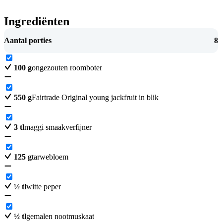
Ingrediënten
Aantal porties
8
100
g
ongezouten roomboter
550
g
Fairtrade Original young jackfruit in blik
3
tl
maggi smaakverfijner
125
g
tarwebloem
½
tl
witte peper
½
tl
gemalen nootmuskaat