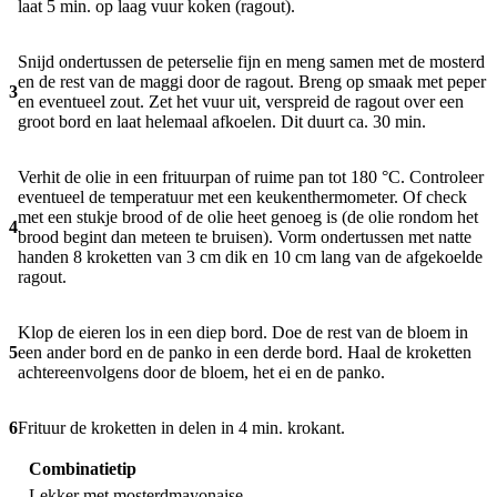
laat 5 min. op laag vuur koken (ragout).
Snijd ondertussen de peterselie fijn en meng samen met de mosterd
en de rest van de maggi door de ragout. Breng op smaak met peper
3
en eventueel zout. Zet het vuur uit, verspreid de ragout over een
groot bord en laat helemaal afkoelen. Dit duurt ca. 30 min.
Verhit de olie in een frituurpan of ruime pan tot 180 °C. Controleer
eventueel de temperatuur met een keukenthermometer. Of check
met een stukje brood of de olie heet genoeg is (de olie rondom het
4
brood begint dan meteen te bruisen). Vorm ondertussen met natte
handen 8 kroketten van 3 cm dik en 10 cm lang van de afgekoelde
ragout.
Klop de eieren los in een diep bord. Doe de rest van de bloem in
5
een ander bord en de panko in een derde bord. Haal de kroketten
achtereenvolgens door de bloem, het ei en de panko.
6
Frituur de kroketten in delen in 4 min. krokant.
Combinatietip
Lekker met mosterdmayonaise.