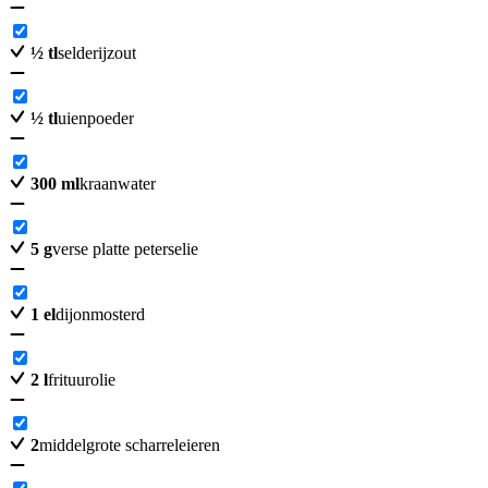
½
tl
selderijzout
½
tl
uienpoeder
300
ml
kraanwater
5
g
verse platte peterselie
1
el
dijonmosterd
2
l
frituurolie
2
middelgrote scharreleieren