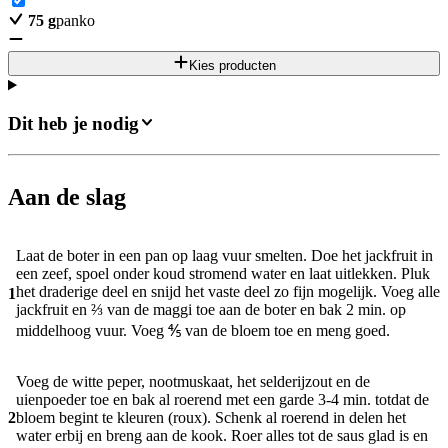
75
g
panko
Kies producten
Dit heb je nodig
Aan de slag
Laat de boter in een pan op laag vuur smelten. Doe het jackfruit in
een zeef, spoel onder koud stromend water en laat uitlekken. Pluk
het draderige deel en snijd het vaste deel zo fijn mogelijk. Voeg alle
1
jackfruit en ⅔ van de maggi toe aan de boter en bak 2 min. op
middelhoog vuur. Voeg ⅘ van de bloem toe en meng goed.
Voeg de witte peper, nootmuskaat, het selderijzout en de
uienpoeder toe en bak al roerend met een garde 3-4 min. totdat de
2
bloem begint te kleuren (roux). Schenk al roerend in delen het
water erbij en breng aan de kook. Roer alles tot de saus glad is en