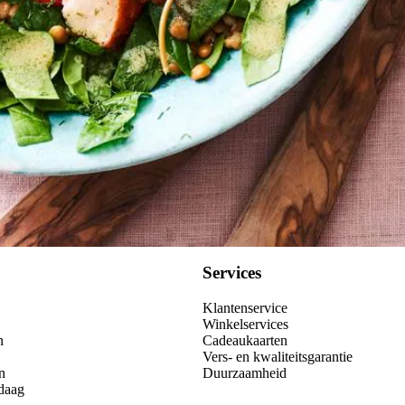
Services
Klantenservice
Winkelservices
n
Cadeaukaarten
Vers- en kwaliteitsgarantie
n
Duurzaamheid
daag