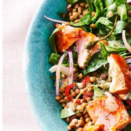
2
puntpaprika's
10
g
verse dille
20
kapperappeltjes
125
g
warmgerookte zalmmoten
1
el
Maille dijonmosterd originale knijpfles
1
el
extra vierge olijfolie