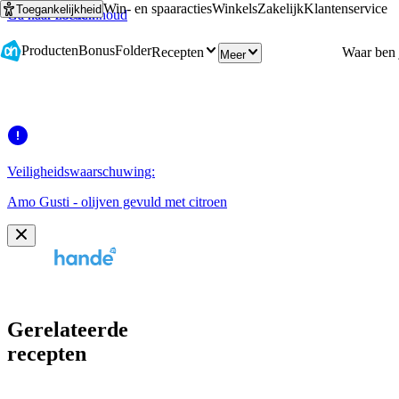
Win- en spaaracties
Winkels
Zakelijk
Klantenservice
Toegankelijkheid
Ga naar hoofdinhoud
Ga naar zoeken
Producten
Bonus
Folder
Recepten
Meer
Veiligheidswaarschuwing:
Amo Gusti - olijven gevuld met citroen
Gerelateerde
recepten