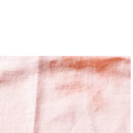
4
ngen en de dille fijn.
ltjes. Verdeel over een schaal en verdeel de zalmfilet in stukjes
 staan. Giet af en volg verder het recept.