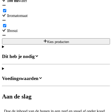
100
ml
water
1
romatomaat
1
bosui
Kies producten
Dit heb je nodig
Voedingswaarden
Aan de slag
Doe de inhoud van de bonen in een zeef en spoel af onder koud