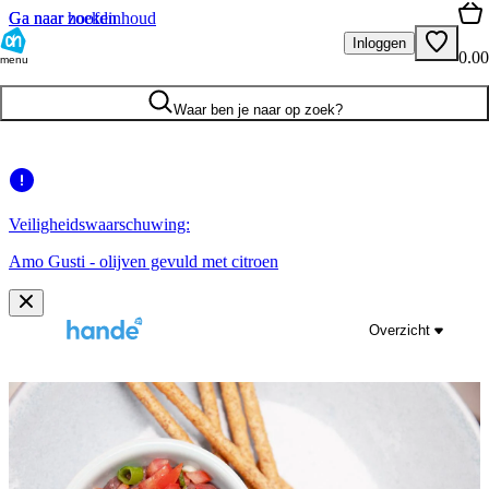
Ga naar hoofdinhoud
Ga naar zoeken
Inloggen
0.00
menu
Waar ben je naar op zoek?
Veiligheidswaarschuwing:
Amo Gusti - olijven gevuld met citroen
Overzicht