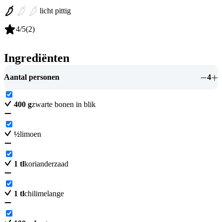
licht pittig
4
/5
(
2
)
Ingrediënten
Aantal personen
4
400
g
zwarte bonen in blik
½
limoen
1
tl
korianderzaad
1
tl
chilimelange