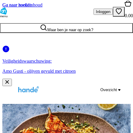
Ga naar hoofdinhoud
Ga naar zoeken
Inloggen
0.00
menu
Waar ben je naar op zoek?
Veiligheidswaarschuwing:
Amo Gusti - olijven gevuld met citroen
Overzicht