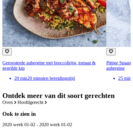
Geroosterde aubergine met broccolirijst, tomaat &
Pittige Spaan
gegrilde kip
aubergine
20
min
20 minuten bereidingstijd
25
min
Ontdek meer van dit soort gerechten
oven
hoofdgerecht
Ook te zien in
2020 week 01-02 - 2020 week 01-02