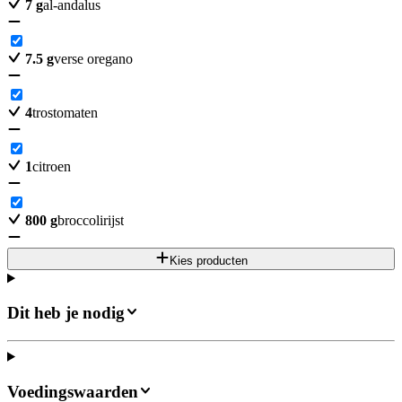
7
g
al-andalus
7.5
g
verse oregano
4
trostomaten
1
citroen
800
g
broccolirijst
Kies producten
Dit heb je nodig
Voedingswaarden