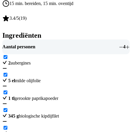
15 min. bereiden
, 15 min. oventijd
3.4
/5
(
19
)
Ingrediënten
Aantal personen
4
2
aubergines
5
el
milde olijfolie
1
tl
gerookte paprikapoeder
345
g
biologische kipdijfilet