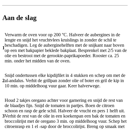
Aan de slag
Verwarm de oven voor op 200 °C. Halveer de aubergines in de
lengte en snijd het vruchtvlees kruislings in zonder de schil te
beschadigen. Leg de auberginehelften met de snijkant naar boven
1
op een met bakpapier beklede bakplaat. Besprenkel met 2/5 van de
olie en bestrooi met de gerookte-paprikapoeder. Rooster ca. 25
min. onder het midden van de oven.
Snijd ondertussen elke kipdijfilet in 4 stukken en schep om met de
2
al-andalus. Verhit de grillpan zonder olie of boter en gril de kip in
10 min. op middelhoog vuur gaar. Keer halverwege.
Houd 2 takjes oregano achter voor garnering en snijd de rest van
de blaadjes fijn. Snijd de tomaten in partjes. Boen de citroen
schoon en rasp de gele schil. Halveer de vrucht en pers 1 helft uit.
3
Verhit de rest van de olie in een koekenpan een bak de tomaten en
broccolirijst met de oregano 3 min. op middelhoog vuur. Schep het
citroenrasp en 1 el -sap door de broccolirijst. Breng op smaak met