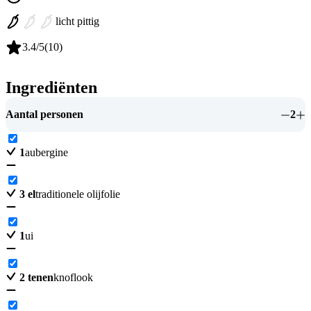
licht pittig
3.4
/5
(
10
)
Ingrediënten
Aantal personen
2
1
aubergine
3
el
traditionele olijfolie
1
ui
2
tenen
knoflook