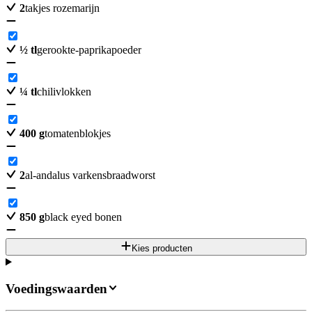
2
takjes rozemarijn
½
tl
gerookte-paprikapoeder
¼
tl
chilivlokken
400
g
tomatenblokjes
2
al-andalus varkensbraadworst
850
g
black eyed bonen
Kies producten
Voedingswaarden