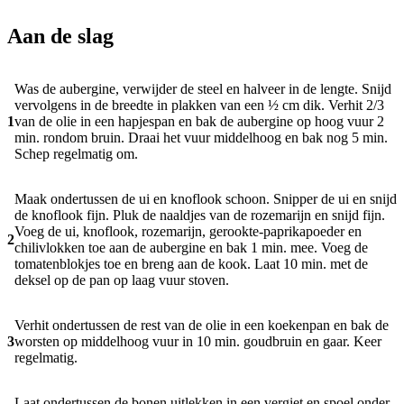
Aan de slag
Was de aubergine, verwijder de steel en halveer in de lengte. Snijd
vervolgens in de breedte in plakken van een ½ cm dik. Verhit 2/3
1
van de olie in een hapjespan en bak de aubergine op hoog vuur 2
min. rondom bruin. Draai het vuur middelhoog en bak nog 5 min.
Schep regelmatig om.
Maak ondertussen de ui en knoflook schoon. Snipper de ui en snijd
de knoflook fijn. Pluk de naaldjes van de rozemarijn en snijd fijn.
Voeg de ui, knoflook, rozemarijn, gerookte-paprikapoeder en
2
chilivlokken toe aan de aubergine en bak 1 min. mee. Voeg de
tomatenblokjes toe en breng aan de kook. Laat 10 min. met de
deksel op de pan op laag vuur stoven.
Verhit ondertussen de rest van de olie in een koekenpan en bak de
3
worsten op middelhoog vuur in 10 min. goudbruin en gaar. Keer
regelmatig.
Laat ondertussen de bonen uitlekken in een vergiet en spoel onder