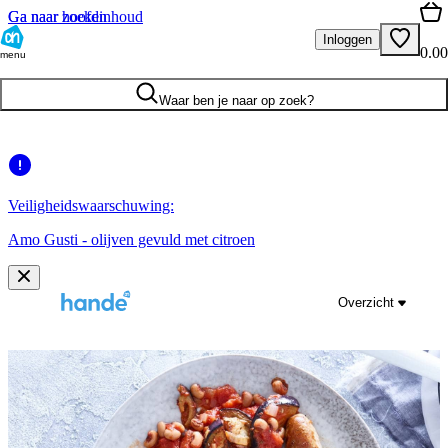
Ga naar hoofdinhoud
Ga naar zoeken
Inloggen
0.00
menu
Waar ben je naar op zoek?
Veiligheidswaarschuwing:
Amo Gusti - olijven gevuld met citroen
Overzicht