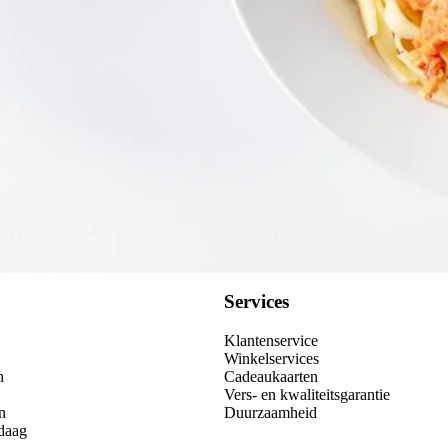
Kies producten
Services
Klantenservice
Winkelservices
n
Cadeaukaarten
Vers- en kwaliteitsgarantie
n
Duurzaamheid
daag