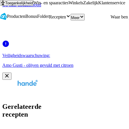
Win- en spaaracties
Winkels
Zakelijk
Klantenservice
Toegankelijkheid
Ga naar hoofdinhoud
Ga naar zoeken
Producten
Bonus
Folder
Recepten
Meer
Veiligheidswaarschuwing:
Amo Gusti - olijven gevuld met citroen
Gerelateerde
recepten