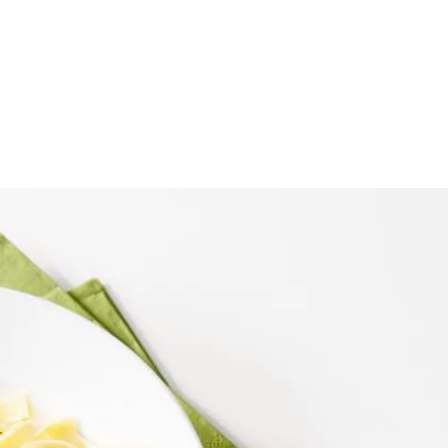
n dunne plakjes. Schrap de peen en snijd in kleine blokjes.
eekselderij en peen 4 min. Voeg de knoflook toe en bak 1 min. mee. Do
1 min. verdampen. Doe de tomatenblokjes erbij en voeg 2 blikken water
akking beetgaar. Giet af, maar vang een kopje kookvocht op.