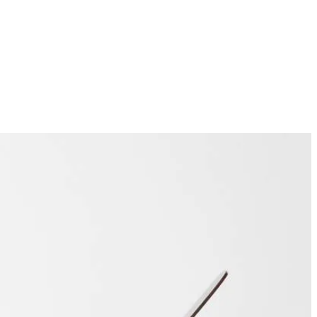
4
e de tomatenpuree erbij en bak 3 min. Schep regelmatig om.
 toe (per 4 personen). Breng op smaak met de suiker, versgemalen