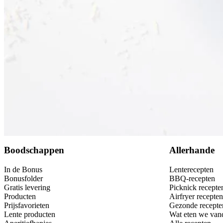
500
g
verse tagliatelle
100
g
Parmezaanse kaas
Bewaar
Boodschappen
Allerhande
In de Bonus
Lenterecepten
Bonusfolder
BBQ-recepten
Gratis levering
Picknick recepte
Producten
Airfryer recepten
Prijsfavorieten
Gezonde recepte
Lente producten
Wat eten we van