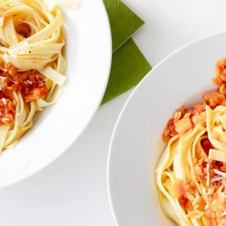
cht bij. Verdeel over borden en rasp de Parmezaanse kaas erboven.
nden in de vriezer bewaren
ebakken rundergehakt.
gù.
stremsel bevat. Wil je een vega versie maken? Maak het gerecht dan gew
Wat vond je van dit recept?