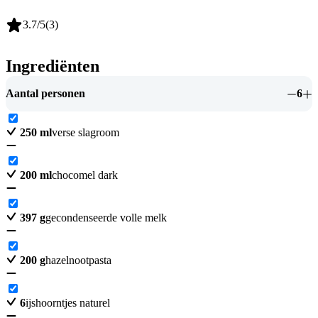
3.7
/5
(
3
)
Ingrediënten
Aantal personen
6
250
ml
verse slagroom
200
ml
chocomel dark
397
g
gecondenseerde volle melk
200
g
hazelnootpasta
6
ijshoorntjes naturel