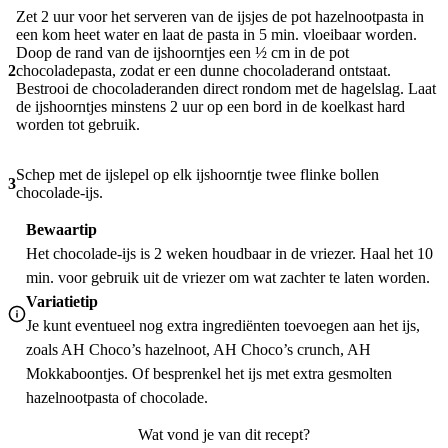
Zet 2 uur voor het serveren van de ijsjes de pot hazelnootpasta in
een kom heet water en laat de pasta in 5 min. vloeibaar worden.
Doop de rand van de ijshoorntjes een ½ cm in de pot
2
chocoladepasta, zodat er een dunne chocoladerand ontstaat.
Bestrooi de chocoladeranden direct rondom met de hagelslag. Laat
de ijshoorntjes minstens 2 uur op een bord in de koelkast hard
worden tot gebruik.
Schep met de ijslepel op elk ijshoorntje twee flinke bollen
3
chocolade-ijs.
Bewaartip
Het chocolade-ijs is 2 weken houdbaar in de vriezer. Haal het 10
min. voor gebruik uit de vriezer om wat zachter te laten worden.
Variatietip
Je kunt eventueel nog extra ingrediënten toevoegen aan het ijs,
zoals AH Choco’s hazelnoot, AH Choco’s crunch, AH
Mokkaboontjes. Of besprenkel het ijs met extra gesmolten
hazelnootpasta of chocolade.
Wat vond je van dit recept?