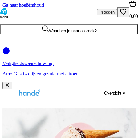
Ga naar hoofdinhoud
Ga naar zoeken
Inloggen
0.00
menu
Waar ben je naar op zoek?
Veiligheidswaarschuwing:
Amo Gusti - olijven gevuld met citroen
Overzicht