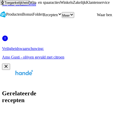
Win- en spaaracties
Winkels
Zakelijk
Klantenservice
Toegankelijkheid
Ga naar hoofdinhoud
Ga naar zoeken
Producten
Bonus
Folder
Recepten
Meer
Veiligheidswaarschuwing:
Amo Gusti - olijven gevuld met citroen
Gerelateerde
recepten