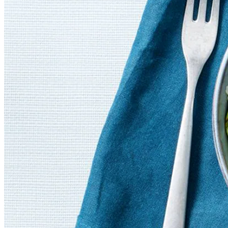
5
Schep de bloemkoolrijst in kommen. Verdeel de sugarsnaps, sojabon
800
g
bloemkoolrijst
Vegatip
Vervang de zalm door 360 g tofu roerbakreepjes fijn gekru
woksaus toe (hoeveelheden voor 4 personen).
350
g
diepvries sugarsnaps
Serveertip
Lekker met sesamzaad.
3
salade-ui
100
g
koelverse sojabonen
2
eetrijpe avocado's