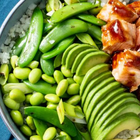
en en avocado erover. Verdeel de zalm in stukken en verdeel samen me
id (schaal 180 g). Verhit 1½ el olie in een koekenpan en bak de roerba
Wat vond je van dit recept?
Kies producten