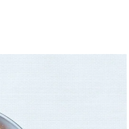
4
. op middelhoog vuur.
eel zout.