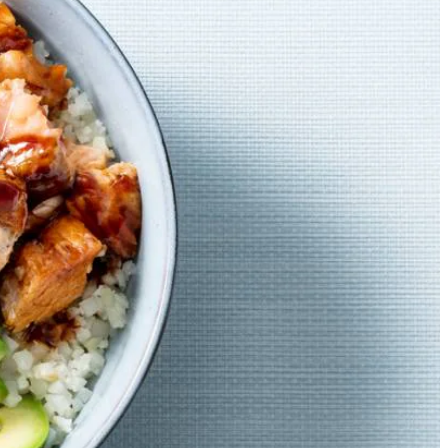
t de woksaus erover.
kreepjes 5 min. op middelhoog vuur. Voeg de laatste 2 min. de