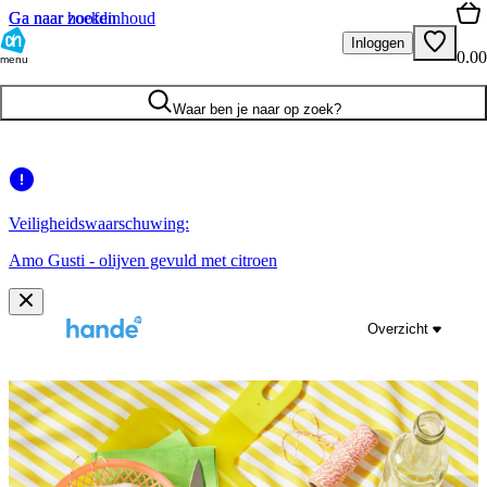
Ga naar hoofdinhoud
Ga naar zoeken
Inloggen
0.00
menu
Waar ben je naar op zoek?
Veiligheidswaarschuwing:
Amo Gusti - olijven gevuld met citroen
Overzicht