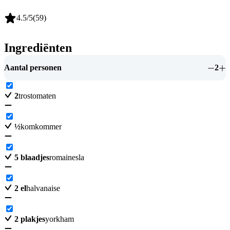
4.5
/5
(
59
)
Ingrediënten
Aantal personen
2
2
trostomaten
½
komkommer
5
blaadjes
romainesla
2
el
halvanaise
2
plakjes
yorkham