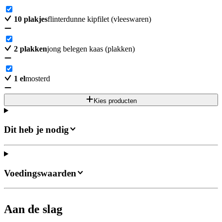
10
plakjes
flinterdunne kipfilet (vleeswaren)
2
plakken
jong belegen kaas (plakken)
1
el
mosterd
Kies producten
Dit heb je nodig
Voedingswaarden
Aan de slag