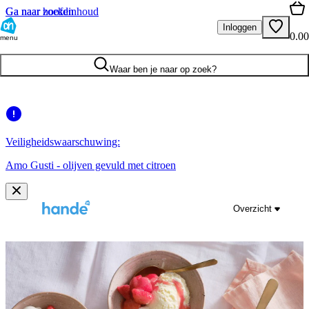
Ga naar hoofdinhoud
Ga naar zoeken
Inloggen
0.00
menu
Waar ben je naar op zoek?
Veiligheidswaarschuwing:
Amo Gusti - olijven gevuld met citroen
Overzicht