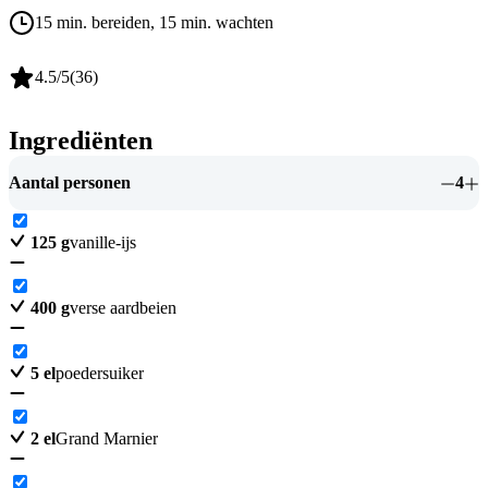
15 min. bereiden
, 15 min. wachten
4.5
/5
(
36
)
Ingrediënten
Aantal personen
4
125
g
vanille-ijs
400
g
verse aardbeien
5
el
poedersuiker
2
el
Grand Marnier