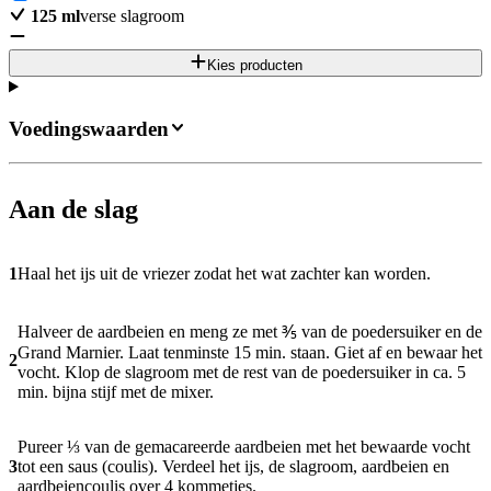
125
ml
verse slagroom
Kies producten
Voedingswaarden
Aan de slag
1
Haal het ijs uit de vriezer zodat het wat zachter kan worden.
Halveer de aardbeien en meng ze met ⅗ van de poedersuiker en de
Grand Marnier. Laat tenminste 15 min. staan. Giet af en bewaar het
2
vocht. Klop de slagroom met de rest van de poedersuiker in ca. 5
min. bijna stijf met de mixer.
Pureer ⅓ van de gemacareerde aardbeien met het bewaarde vocht
3
tot een saus (coulis). Verdeel het ijs, de slagroom, aardbeien en
aardbeiencoulis over 4 kommetjes.