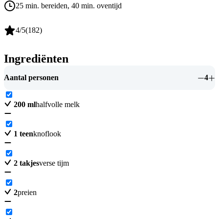
25 min. bereiden
, 40 min. oventijd
4
/5
(
182
)
Ingrediënten
Aantal personen
4
200
ml
halfvolle melk
1
teen
knoflook
2
takjes
verse tijm
2
preien