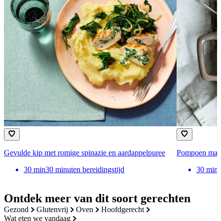
Gevulde kip met romige spinazie en aardappelpuree
Pompoen mac 
30
min
30 minuten bereidingstijd
30
min
Ontdek meer van dit soort gerechten
gezond
glutenvrij
oven
hoofdgerecht
wat eten we vandaag