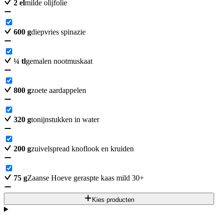
2
el
milde olijfolie
600
g
diepvries spinazie
¼
tl
gemalen nootmuskaat
800
g
zoete aardappelen
320
g
tonijnstukken in water
200
g
zuivelspread knoflook en kruiden
75
g
Zaanse Hoeve geraspte kaas mild 30+
Kies producten