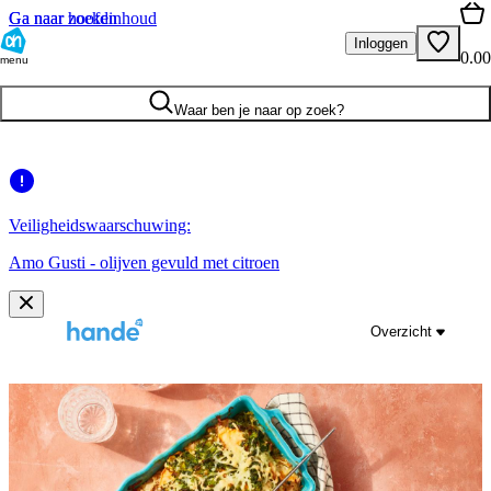
Ga naar hoofdinhoud
Ga naar zoeken
Inloggen
0.00
menu
Waar ben je naar op zoek?
Veiligheidswaarschuwing:
Amo Gusti - olijven gevuld met citroen
Overzicht