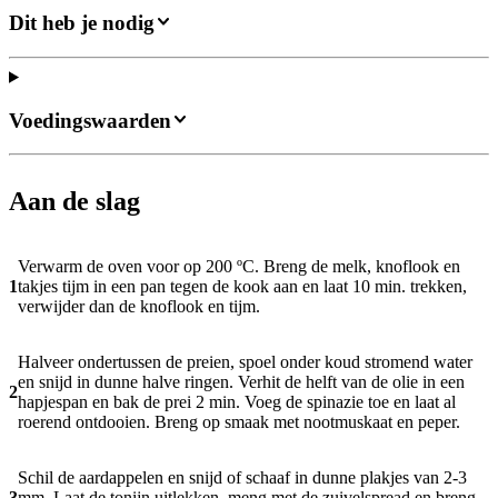
Dit heb je nodig
Voedingswaarden
Aan de slag
Verwarm de oven voor op 200 ºC. Breng de melk, knoflook en
1
takjes tijm in een pan tegen de kook aan en laat 10 min. trekken,
verwijder dan de knoflook en tijm.
Halveer ondertussen de preien, spoel onder koud stromend water
en snijd in dunne halve ringen. Verhit de helft van de olie in een
2
hapjespan en bak de prei 2 min. Voeg de spinazie toe en laat al
roerend ontdooien. Breng op smaak met nootmuskaat en peper.
Schil de aardappelen en snijd of schaaf in dunne plakjes van 2-3
3
mm. Laat de tonijn uitlekken, meng met de zuivelspread en breng