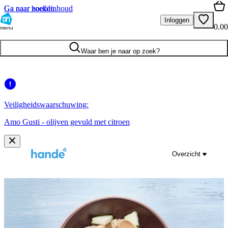
Ga naar hoofdinhoud
Ga naar zoeken
Inloggen
0.00
menu
Waar ben je naar op zoek?
Veiligheidswaarschuwing:
Amo Gusti - olijven gevuld met citroen
Overzicht