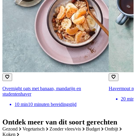
Overnight oats met banaan, mandarijn en
Havermout met
studentenhaver
20
min
10
min
10 minuten bereidingstijd
Ontdek meer van dit soort gerechten
gezond
vegetarisch
zonder vlees/vis
budget
ontbijt
koken