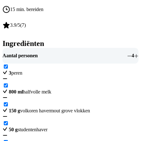
15 min. bereiden
3.9
/5
(
7
)
Ingrediënten
Aantal personen
4
3
peren
800
ml
halfvolle melk
150
g
volkoren havermout grove vlokken
50
g
studentenhaver