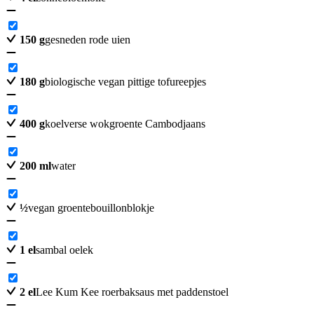
150
g
gesneden rode uien
180
g
biologische vegan pittige tofureepjes
400
g
koelverse wokgroente Cambodjaans
200
ml
water
½
vegan groentebouillonblokje
1
el
sambal oelek
2
el
Lee Kum Kee roerbaksaus met paddenstoel