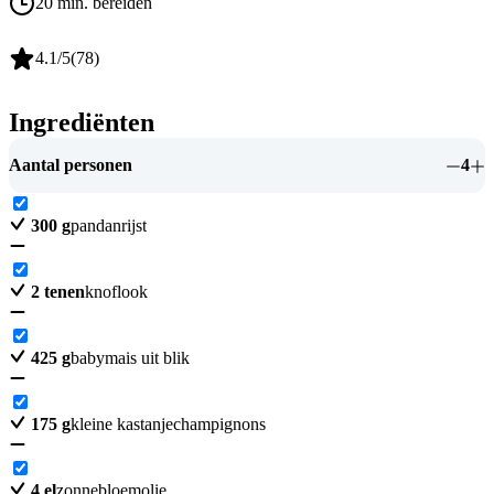
20 min. bereiden
4.1
/5
(
78
)
Ingrediënten
Aantal personen
4
300
g
pandanrijst
2
tenen
knoflook
425
g
babymais uit blik
175
g
kleine kastanjechampignons
4
el
zonnebloemolie