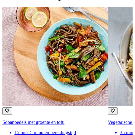
Sobanoedels met groente en tofu
Vegetarische '
15
min
15 minuten bereidingstijd
35
min