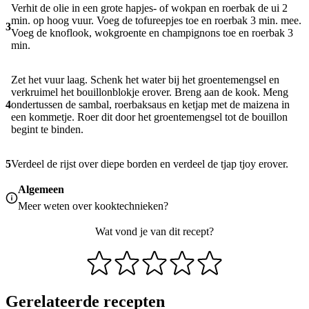
Verhit de olie in een grote hapjes- of wokpan en roerbak de ui 2
min. op hoog vuur. Voeg de tofureepjes toe en roerbak 3 min. mee.
3
Voeg de knoflook, wokgroente en champignons toe en roerbak 3
min.
Zet het vuur laag. Schenk het water bij het groentemengsel en
verkruimel het bouillonblokje erover. Breng aan de kook. Meng
4
ondertussen de sambal, roerbaksaus en ketjap met de maizena in
een kommetje. Roer dit door het groentemengsel tot de bouillon
begint te binden.
5
Verdeel de rijst over diepe borden en verdeel de tjap tjoy erover.
Algemeen
Meer weten over
kooktechnieken
?
Wat vond je van dit recept?
Gerelateerde recepten