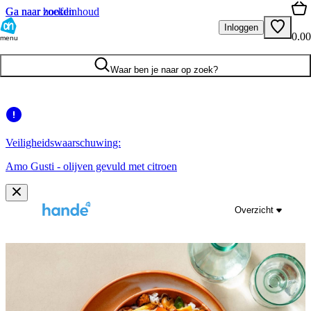
Ga naar hoofdinhoud
Ga naar zoeken
Inloggen
0.00
menu
Waar ben je naar op zoek?
Veiligheidswaarschuwing:
Amo Gusti - olijven gevuld met citroen
Overzicht