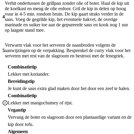
Verhit ondertussen de grillpan zonder olie of boter. Haal de kip uit
de koelkast en meng de olie erdoor. Gril de kip in delen op hoog
vuur in 4-5 min. rondom bruin. De kip gaart straks verder in de
4
saus. Voeg de gegrilde kip, het eventuele bakvet, de overige
marinade en suiker toe aan de gepureerde saus en kook nog 1 uur
op laagste stand mee.
Verwarm vlak voor het serveren de naanbroden volgens de
5
aanwijzingen op de verpakking. Besprenkel de curry vlak voor het
serveren met rest van de slagroom en bestrooi met de fenegriek.
Combinatietip
Lekker met koriander.
Bereidingstip
Je kunt de saus extra glad maken door het door een zeef te halen.
Combinatietip
Lekker met mangochutney of rijst.
Vegantip
Vervang de boter en slagroom door een plantaardige variant en de
kip door tofu.
Algemeen