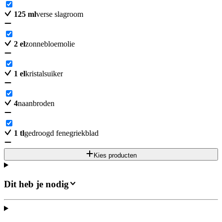
125
ml
verse slagroom
2
el
zonnebloemolie
1
el
kristalsuiker
4
naanbroden
1
tl
gedroogd fenegriekblad
Kies producten
Dit heb je nodig