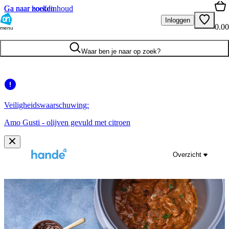
Ga naar hoofdinhoud
Ga naar zoeken
Inloggen
0.00
menu
Waar ben je naar op zoek?
Veiligheidswaarschuwing:
Amo Gusti - olijven gevuld met citroen
Overzicht