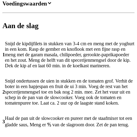
Voedingswaarden
Aan de slag
Snijd de kipdijfilets in stukken van 3-4 cm en meng met de yoghurt
in een kom. Rasp de gember en knoflook met een fijne rasp en
1
meng met de garam masala, chilipoeder, gerookte-paprikapoeder
en het zout. Meng de helft van dit specerijenmengsel door de kip.
Dek de kip af en laat 60 min. in de koelkast marineren.
Snijd ondertussen de uien in stukken en de tomaten grof. Verhit de
boter in een hapjespan en fruit de ui 3 min. Voeg de rest van het
2
specerijenmengsel toe en bak nog 2 min. mee. Zet het vuur uit en
schep in de pan van de slowcooker. Voeg ook de tomaten en
tomatenpuree toe. Laat ca. 2 uur op de laagste stand koken.
Haal de pan uit de slowcooker en pureer met de staafmixer tot een
3
gladde saus, Meng er ⅘ van de slagroom door. Zet de pan terug.