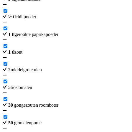
½
tl
chilipoeder
1
tl
gerookte paprikapoeder
1
tl
zout
2
middelgrote uien
5
trostomaten
30
g
ongezouten roomboter
50
g
tomatenpuree