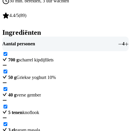
30 min. bereiden
, 3 uur wachten
4.4
/5
(
89
)
Ingrediënten
Aantal personen
4
700
g
scharrel kipdijfilets
50
g
Griekse yoghurt 10%
40
g
verse gember
5
tenen
knoflook
3
el
garam masala