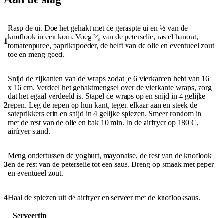
Rasp de ui. Doe het gehakt met de geraspte ui en ½ van de
knoflook in een kom. Voeg ²⁄₃ van de peterselie, ras el hanout,
1
tomatenpuree, paprikapoeder, de helft van de olie en eventueel zout
toe en meng goed.
Snijd de zijkanten van de wraps zodat je 6 vierkanten hebt van 16
x 16 cm. Verdeel het gehaktmengsel over de vierkante wraps, zorg
dat het egaal verdeeld is. Stapel de wraps op en snijd in 4 gelijke
2
repen. Leg de repen op hun kant, tegen elkaar aan en steek de
sateprikkers erin en snijd in 4 gelijke spiezen. Smeer rondom in
met de rest van de olie en bak 10 min. In de airfryer op 180 C,
airfryer stand.
Meng ondertussen de yoghurt, mayonaise, de rest van de knoflook
3
en de rest van de peterselie tot een saus. Breng op smaak met peper
en eventueel zout.
4
Haal de spiezen uit de airfryer en serveer met de knoflooksaus.
Serveertip