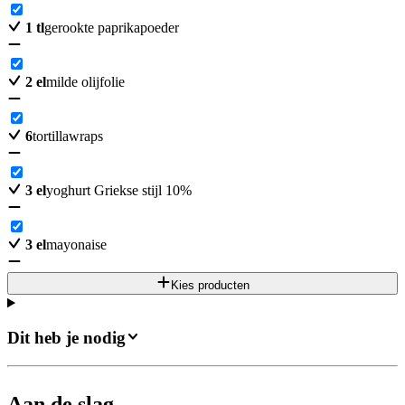
1
tl
gerookte paprikapoeder
2
el
milde olijfolie
6
tortillawraps
3
el
yoghurt Griekse stijl 10%
3
el
mayonaise
Kies producten
Dit heb je nodig
Aan de slag