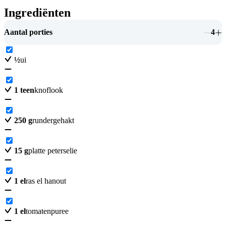
Ingrediënten
Aantal porties
4
½
ui
1
teen
knoflook
250
g
rundergehakt
15
g
platte peterselie
1
el
ras el hanout
1
el
tomatenpuree