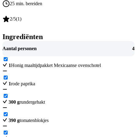
25 min. bereiden
2
/5
(
1
)
Ingrediënten
Aantal personen
4
1
Honig maaltijdpakket Mexicaanse ovenschotel
1
rode paprika
300
g
rundergehakt
390
g
tomatenblokjes