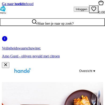
Ga naar hoofdinhoud
Ga naar zoeken
Inloggen
0.00
menu
Waar ben je naar op zoek?
Veiligheidswaarschuwing:
Amo Gusti - olijven gevuld met citroen
Overzicht