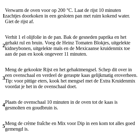
Verwarm de oven voor op 200 °C. Laat de rijst 10 minuten
1
zachtjes doorkoken in een gesloten pan met ruim kokend water.
Giet de rijst af.
Verhit 1 el olijfolie in de pan. Bak de gesneden paprika en het
gehakt rul en bruin. Voeg de Heinz Tomaten Blokjes, uitgelekte
2
kidneybonen, uitgelekte maïs en de Mexicaanse kruidenmix toe
aan de pan en kook ongeveer 11 minuten.
Meng de gekookte Rijst en het gehaktmengsel. Schep dit over in
een ovenschaal en verdeel de geraspte kaas gelijkmatig eroverheen.
3
Tip: voor pittige eters, kook het mengsel met de Extra Kruidenmix
voordat je het in de ovenschaal doet.
Plaats de ovenschaal 10 minuten in de oven tot de kaas is
4
gesmolten en goudbruin is.
Meng de crème fraîche en Mix voor Dip in een kom tot alles goed
5
gemengd is.