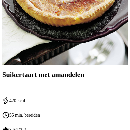
Suikertaart met amandelen
420
kcal
55 min. bereiden
3.5
/5
(
22
)