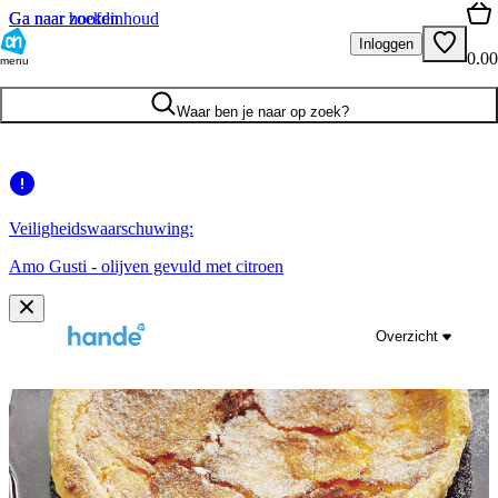
Ga naar hoofdinhoud
Ga naar zoeken
Inloggen
0.00
menu
Waar ben je naar op zoek?
Veiligheidswaarschuwing:
Amo Gusti - olijven gevuld met citroen
Overzicht