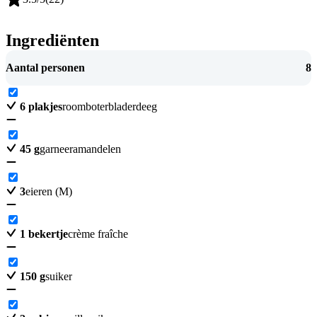
Ingrediënten
Aantal personen
8
6
plakjes
roomboterbladerdeeg
45
g
garneeramandelen
3
eieren (M)
1
bekertje
crème fraîche
150
g
suiker