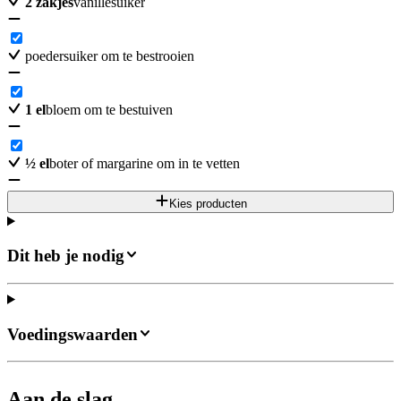
2
zakjes
vanillesuiker
poedersuiker om te bestrooien
1
el
bloem om te bestuiven
½
el
boter of margarine om in te vetten
Kies producten
Dit heb je nodig
Voedingswaarden
Aan de slag