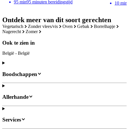
95
min
95 minuten bereidingstijd
10
min
Ontdek meer van dit soort gerechten
vegetarisch
zonder vlees/vis
oven
gebak
borrelhapje
nagerecht
zomer
Ook te zien in
België - België
Boodschappen
Allerhande
Services