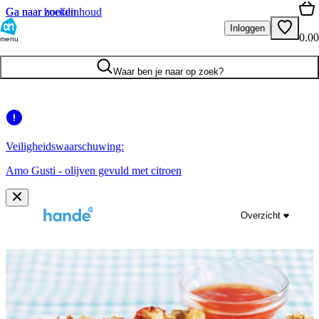
Ga naar hoofdinhoud
Ga naar zoeken
Inloggen
0.00
menu
Waar ben je naar op zoek?
Veiligheidswaarschuwing:
Amo Gusti - olijven gevuld met citroen
Overzicht