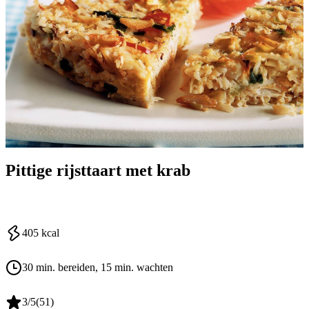
Pittige rijsttaart met krab
405
kcal
30 min. bereiden
, 15 min. wachten
3
/5
(
51
)