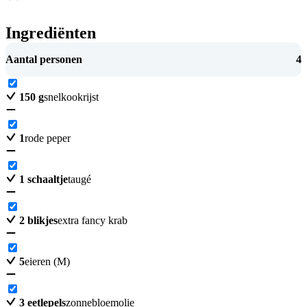
Ingrediënten
Aantal personen
4
150
g
snelkookrijst
1
rode peper
1
schaaltje
taugé
2
blikjes
extra fancy krab
5
eieren (M)
3
eetlepels
zonnebloemolie