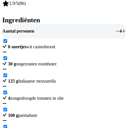
2.9
/5
(
86
)
Ingrediënten
Aantal personen
4
8
sneetjes
wit casinobrood
30
g
ongezouten roomboter
125
g
Italiaanse mozzarella
4
zongedroogde tomaten in olie
100
g
parmaham