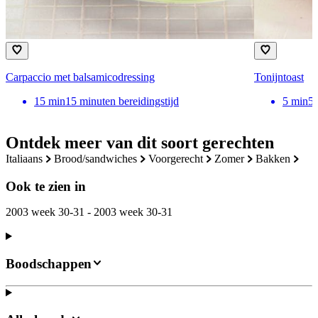
Carpaccio met balsamicodressing
Tonijntoast
15
min
15 minuten bereidingstijd
5
min
5 
Ontdek meer van dit soort gerechten
italiaans
brood/sandwiches
voorgerecht
zomer
bakken
Ook te zien in
2003 week 30-31 - 2003 week 30-31
Boodschappen