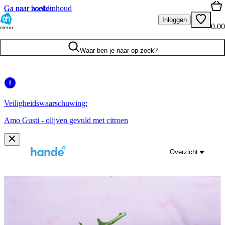
Ga naar hoofdinhoud
Ga naar zoeken
Inloggen
0.00
menu
Waar ben je naar op zoek?
Veiligheidswaarschuwing:
Amo Gusti - olijven gevuld met citroen
Overzicht