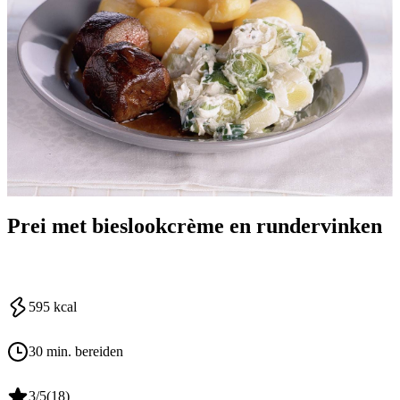
Prei met bieslookcrème en rundervinken
595
kcal
30 min. bereiden
3
/5
(
18
)