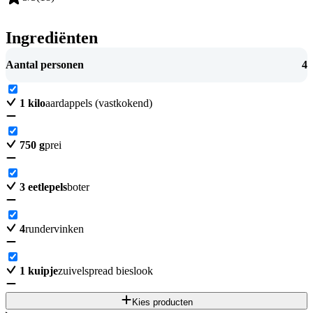
Ingrediënten
Aantal personen
4
1
kilo
aardappels (vastkokend)
750
g
prei
3
eetlepels
boter
4
rundervinken
1
kuipje
zuivelspread bieslook
Kies producten