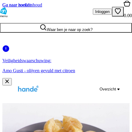
Ga naar hoofdinhoud
Ga naar zoeken
Inloggen
0.00
menu
Waar ben je naar op zoek?
Veiligheidswaarschuwing:
Amo Gusti - olijven gevuld met citroen
Overzicht