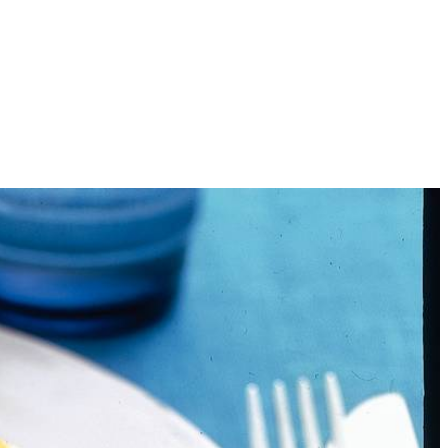
2
kjes knippen, appel schillen en in blokjes snijden. Bietjes in vergiet
oter verhitten en speklapjes in 2-3 min. per kant bruinbakken.
Bietenpuree over borden verdelen en speklapjes met appel ernaast