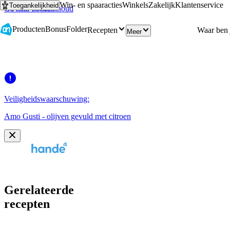
Win- en spaaracties
Winkels
Zakelijk
Klantenservice
Toegankelijkheid
Ga naar hoofdinhoud
Ga naar zoeken
Producten
Bonus
Folder
Recepten
Meer
Veiligheidswaarschuwing:
Amo Gusti - olijven gevuld met citroen
Gerelateerde
recepten