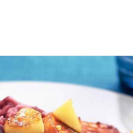
dappelpuree volgens aanwijzing op verpakking bereiden. Bieslook in stu
r scheppen. Puree met deksel op pan warm houden. In ruime koekenpan b
den. In achtergebleven bakvet appel 2-3 min. al omscheppend bakken. 
Wat vond je van dit recept?