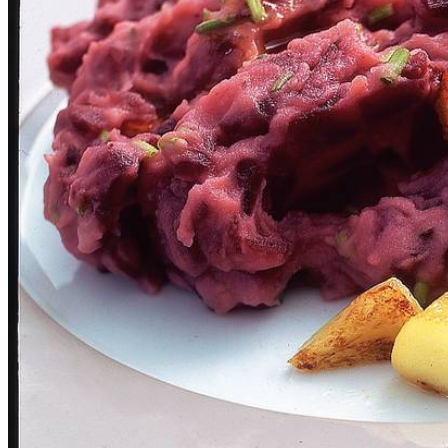
1
appel
1
el
boter
1
schaaltje
gemarineerde speklapjes à la minute
Dit heb je nodig