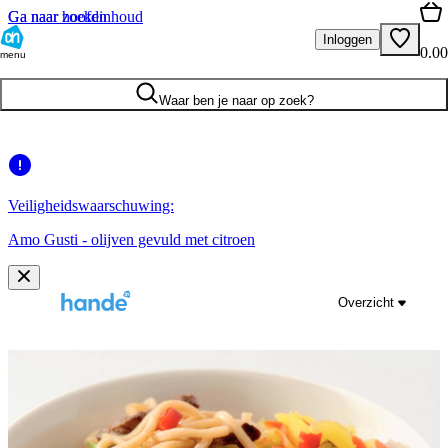
Ga naar hoofdinhoud
Ga naar zoeken
Inloggen
0.00
menu
Waar ben je naar op zoek?
Veiligheidswaarschuwing:
Amo Gusti - olijven gevuld met citroen
Overzicht