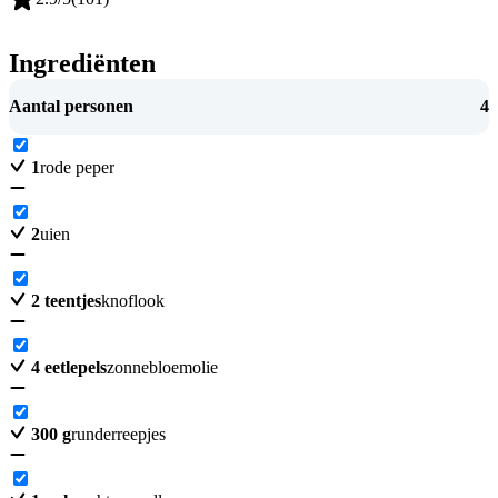
Ingrediënten
Aantal personen
4
1
rode peper
2
uien
2
teentjes
knoflook
4
eetlepels
zonnebloemolie
300
g
runderreepjes