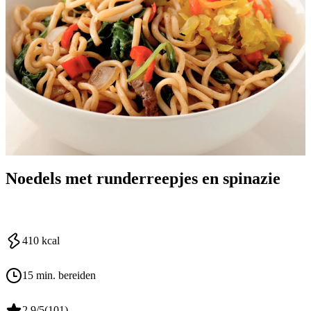
Noedels met runderreepjes en spinazie
410
kcal
15 min. bereiden
2.9
/5
(
101
)