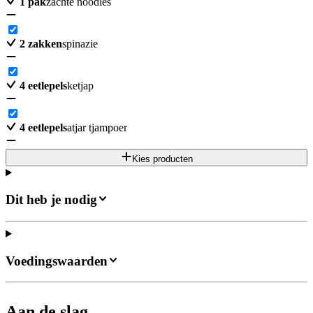
1
pak
zachte noodles
2
zakken
spinazie
4
eetlepels
ketjap
4
eetlepels
atjar tjampoer
Kies producten
Dit heb je nodig
Voedingswaarden
Aan de slag