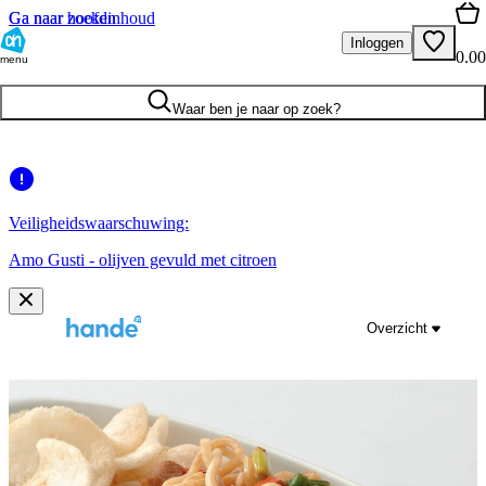
Ga naar hoofdinhoud
Ga naar zoeken
Inloggen
0.00
menu
Waar ben je naar op zoek?
Veiligheidswaarschuwing:
Amo Gusti - olijven gevuld met citroen
Overzicht