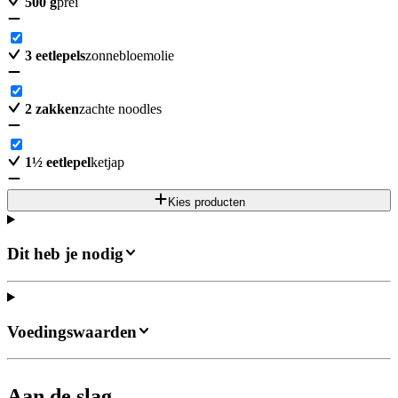
500
g
prei
3
eetlepels
zonnebloemolie
2
zakken
zachte noodles
1
½
eetlepel
ketjap
Kies producten
Dit heb je nodig
Voedingswaarden
Aan de slag