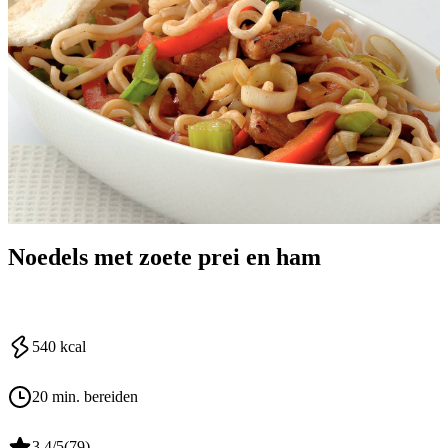
Noedels met zoete prei en ham
540
kcal
20 min. bereiden
3.4
/5
(
79
)