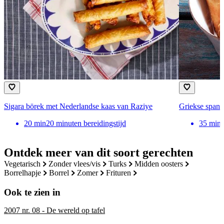
Sigara börek met Nederlandse kaas van Raziye
Griekse spana
20
min
20 minuten bereidingstijd
35
min
Ontdek meer van dit soort gerechten
vegetarisch
zonder vlees/vis
turks
midden oosters
borrelhapje
borrel
zomer
frituren
Ook te zien in
2007 nr. 08 - De wereld op tafel