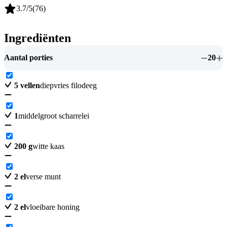
3.7
/5
(
76
)
Ingrediënten
Aantal porties
20
5
vellen
diepvries filodeeg
1
middelgroot scharrelei
200
g
witte kaas
2
el
verse munt
2
el
vloeibare honing