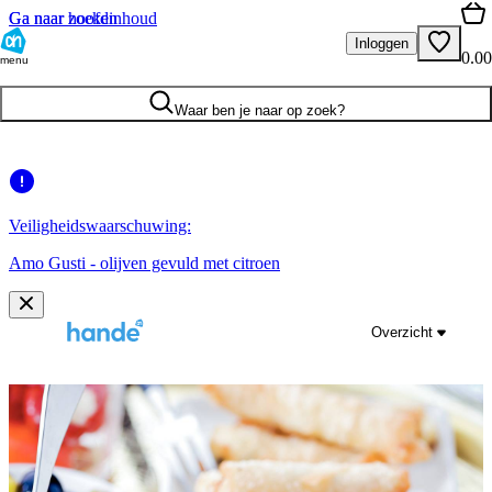
Ga naar hoofdinhoud
Ga naar zoeken
Inloggen
0.00
menu
Waar ben je naar op zoek?
Veiligheidswaarschuwing:
Amo Gusti - olijven gevuld met citroen
Overzicht