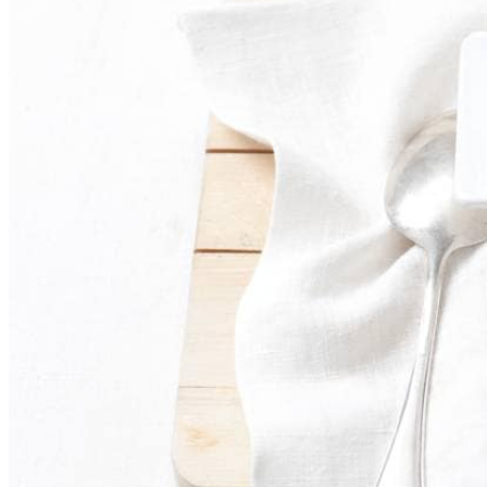
Vegatip
Bekijk ook
dit recept
400
g
gepelde tomaten in blik
25
g
margarine
2
el
tarwebloem
500
ml
halfvolle melk
250
g
lasagnebladen
100
g
geraspte belegen kaas