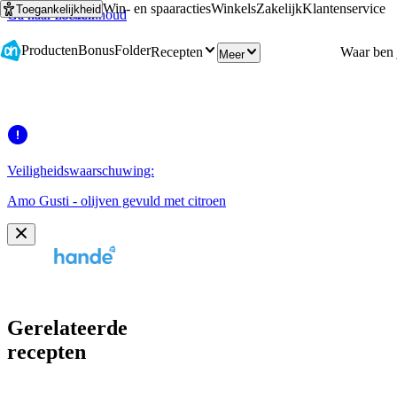
Win- en spaaracties
Winkels
Zakelijk
Klantenservice
Toegankelijkheid
Ga naar hoofdinhoud
Ga naar zoeken
Producten
Bonus
Folder
Recepten
Meer
Veiligheidswaarschuwing:
Amo Gusti - olijven gevuld met citroen
Gerelateerde
recepten