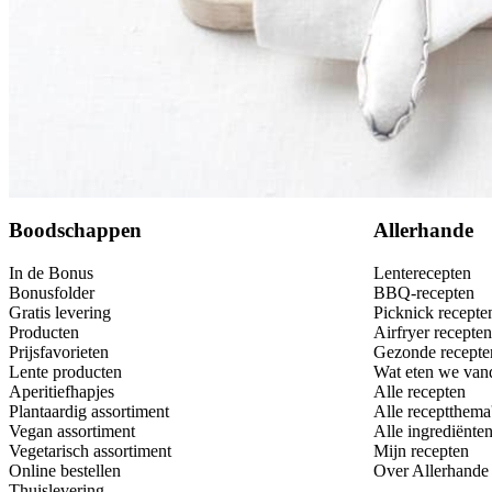
Dit heb je nodig
Bewaar
Boodschappen
Allerhande
In de Bonus
Lenterecepten
Bonusfolder
BBQ-recepten
Gratis levering
Picknick recepte
Producten
Airfryer recepten
Prijsfavorieten
Gezonde recepte
Lente producten
Wat eten we van
Aperitiefhapjes
Alle recepten
Plantaardig assortiment
Alle receptthema
Vegan assortiment
Alle ingrediënte
Vegetarisch assortiment
Mijn recepten
Online bestellen
Over Allerhande
Thuislevering