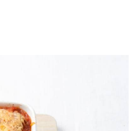
Receptvariaties
1 ander
recept
4
in. mee. Voeg de tomaten toe, maak ze fijn en roer alles goed door.
taat.
t tot alles bijna op is. Eindig met een laag saus. Strooi de kaas