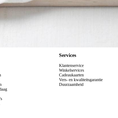
Services
Klantenservice
Winkelservices
n
Cadeaukaarten
Vers- en kwaliteitsgarantie
n
Duurzaamheid
daag
's
n