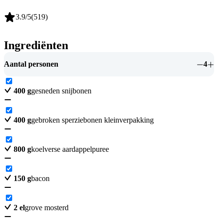
3.9
/5
(
519
)
Ingrediënten
Aantal personen
4
400
g
gesneden snijbonen
400
g
gebroken sperziebonen kleinverpakking
800
g
koelverse aardappelpuree
150
g
bacon
2
el
grove mosterd