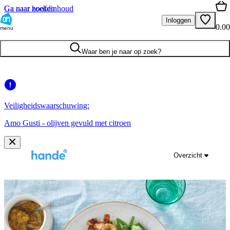
Ga naar hoofdinhoud
Ga naar zoeken
Inloggen
0.00
menu
Waar ben je naar op zoek?
Veiligheidswaarschuwing:
Amo Gusti - olijven gevuld met citroen
Overzicht