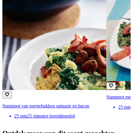
Stamppot met 
Stamppot van roergebakken spinazie en bacon
25
min
25
min
25 minuten bereidingstijd