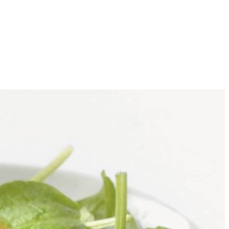
4
 bovendrijven. In vergiet laten uitlekken en met koud water
t knoflook aanbakken. Rozemarijn erover strooien. Intussen pomodori
elen en schotel in oven in 15 min. goudbruin bakken. Spinazie en