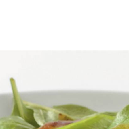
herfst
pan, snuf zout toevoegen. Gnocchi enkele minuten koken tot ze komen
n fijnsnijden. Olijfolie in koekenpan verhitten en hierin aubergine me
-auberginemengsel in ovenschaal scheppen. Geitenkaas erover verkruim