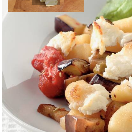
4
eetlepels
olijfolie
Knoflook snijden
1
theelepel
rozemarijn
Instructievideo
-
00:57
min.
1
potje
pomodori
1
pakje
geitenkaas
150
g
spinazie
3
eetlepels
sladressing balsamico
Dit heb je nodig