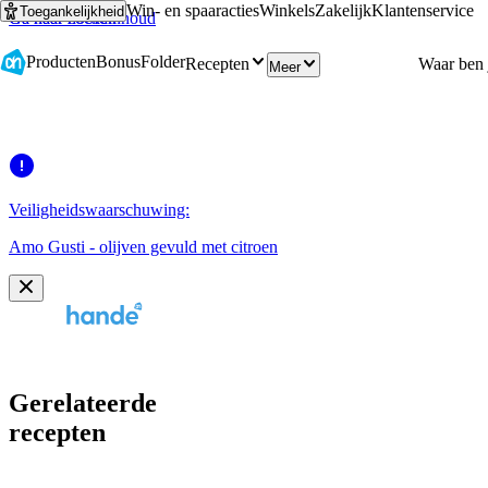
Win- en spaaracties
Winkels
Zakelijk
Klantenservice
Toegankelijkheid
Ga naar hoofdinhoud
Ga naar zoeken
Producten
Bonus
Folder
Recepten
Meer
Veiligheidswaarschuwing:
Amo Gusti - olijven gevuld met citroen
Gerelateerde
recepten