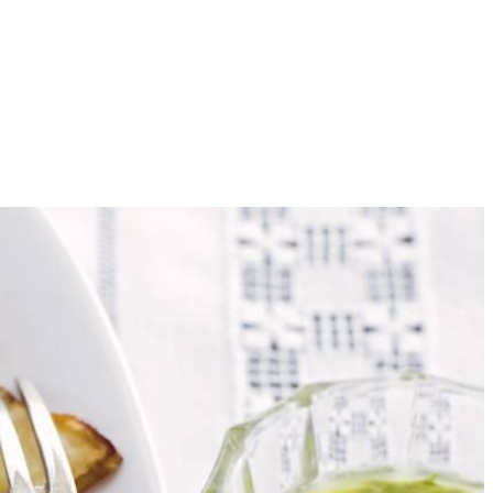
4
ervolgens de knolselderij door. Schud de overtollige bloem eraf.
aat uitlekken.
to bij de knolselderij. Bestrooi met de overige walnoten. Bon appétit!