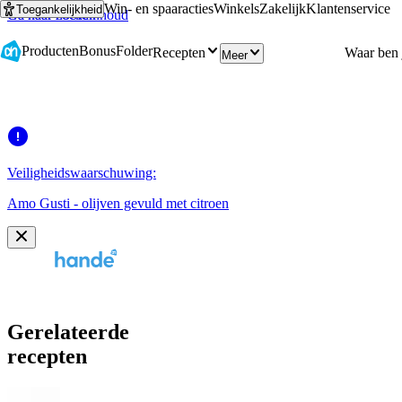
Win- en spaaracties
Winkels
Zakelijk
Klantenservice
Toegankelijkheid
Ga naar hoofdinhoud
Ga naar zoeken
Producten
Bonus
Folder
Recepten
Meer
Veiligheidswaarschuwing:
Amo Gusti - olijven gevuld met citroen
Gerelateerde
recepten