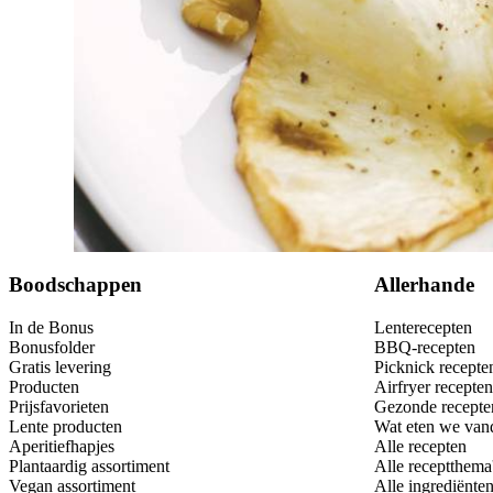
Dit heb je nodig
Bewaar
Boodschappen
Allerhande
In de Bonus
Lenterecepten
Bonusfolder
BBQ-recepten
Gratis levering
Picknick recepte
Producten
Airfryer recepten
Prijsfavorieten
Gezonde recepte
Lente producten
Wat eten we van
Aperitiefhapjes
Alle recepten
Plantaardig assortiment
Alle receptthema
Vegan assortiment
Alle ingrediënte