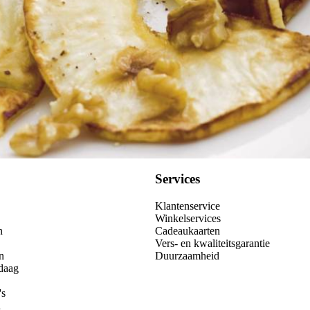
Services
Klantenservice
Winkelservices
n
Cadeaukaarten
Vers- en kwaliteitsgarantie
n
Duurzaamheid
daag
's
n