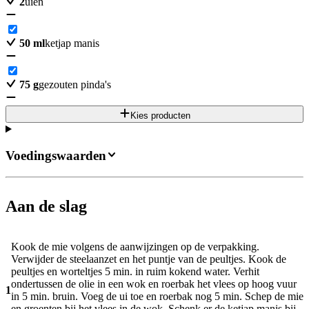
2
uien
50
ml
ketjap manis
75
g
gezouten pinda's
Kies producten
Voedingswaarden
Aan de slag
Kook de mie volgens de aanwijzingen op de verpakking.
Verwijder de steelaanzet en het puntje van de peultjes. Kook de
peultjes en worteltjes 5 min. in ruim kokend water. Verhit
ondertussen de olie in een wok en roerbak het vlees op hoog vuur
1
in 5 min. bruin. Voeg de ui toe en roerbak nog 5 min. Schep de mie
en groenten bij het vlees in de wok. Schenk er de ketjap manis bij