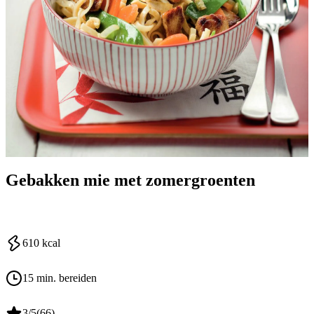
Gebakken mie met zomergroenten
610
kcal
15 min. bereiden
3
/5
(
66
)