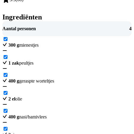
Ingrediënten
Aantal personen
4
300
g
mienestjes
1
zak
peultjes
400
g
geraspte worteltjes
2
el
olie
400
g
nasi/bamivlees