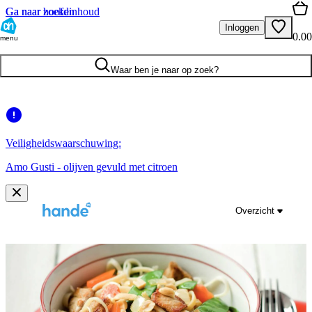
Ga naar hoofdinhoud
Ga naar zoeken
Inloggen
0.00
menu
Waar ben je naar op zoek?
Veiligheidswaarschuwing:
Amo Gusti - olijven gevuld met citroen
Overzicht