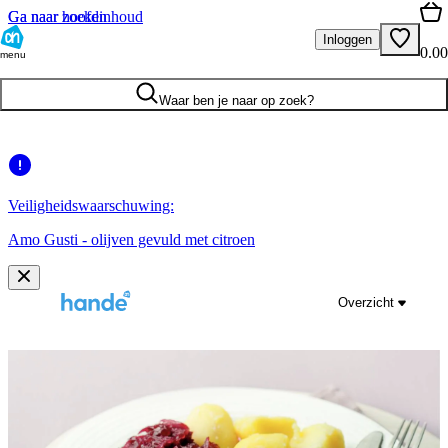
Ga naar hoofdinhoud
Ga naar zoeken
Inloggen
0.00
menu
Waar ben je naar op zoek?
Veiligheidswaarschuwing:
Amo Gusti - olijven gevuld met citroen
Overzicht