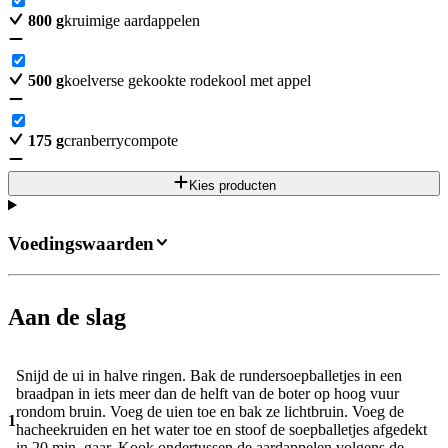
800
g
kruimige aardappelen
500
g
koelverse gekookte rodekool met appel
175
g
cranberrycompote
Kies producten
Voedingswaarden
Aan de slag
Snijd de ui in halve ringen. Bak de rundersoepballetjes in een
braadpan in iets meer dan de helft van de boter op hoog vuur
rondom bruin. Voeg de uien toe en bak ze lichtbruin. Voeg de
1
hacheekruiden en het water toe en stoof de soepballetjes afgedekt
in 20 min. gaar. Kook ondertussen de aardappelen volgens de