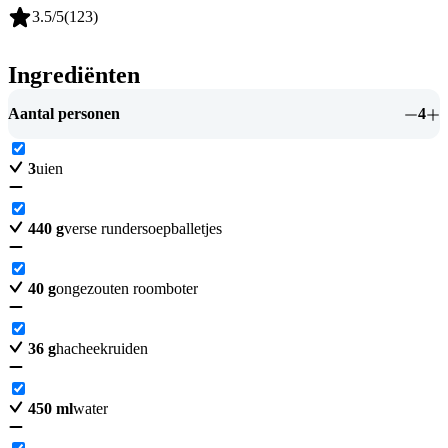
3.5
/5
(
123
)
Ingrediënten
Aantal personen
4
3
uien
440
g
verse rundersoepballetjes
40
g
ongezouten roomboter
36
g
hacheekruiden
450
ml
water