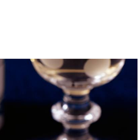
4
et een vork de eidooiers, mayonaise, crème fraîche, bieslook, mosterd