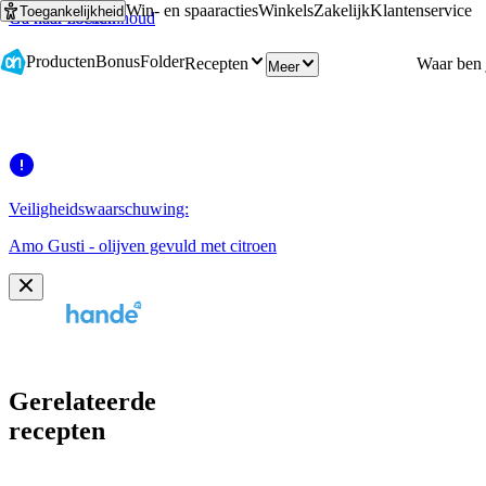
Win- en spaaracties
Winkels
Zakelijk
Klantenservice
Toegankelijkheid
Ga naar hoofdinhoud
Ga naar zoeken
Producten
Bonus
Folder
Recepten
Meer
Veiligheidswaarschuwing:
Amo Gusti - olijven gevuld met citroen
Gerelateerde
recepten