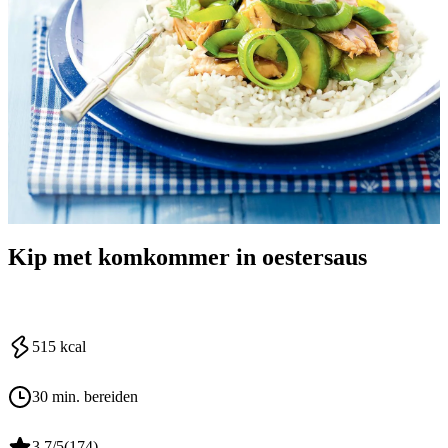
Kip met komkommer in oestersaus
515
kcal
30 min. bereiden
3.7
/5
(
174
)