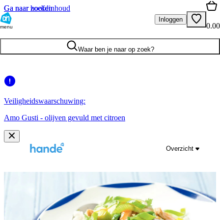
Ga naar hoofdinhoud
Ga naar zoeken
Inloggen
0.00
menu
Waar ben je naar op zoek?
Veiligheidswaarschuwing:
Amo Gusti - olijven gevuld met citroen
Overzicht