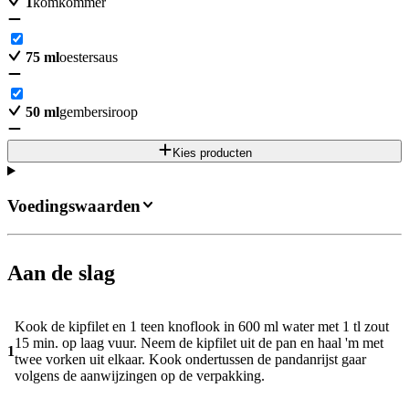
1
komkommer
75
ml
oestersaus
50
ml
gembersiroop
Kies producten
Voedingswaarden
Aan de slag
Kook de kipfilet en 1 teen knoflook in 600 ml water met 1 tl zout
15 min. op laag vuur. Neem de kipfilet uit de pan en haal 'm met
1
twee vorken uit elkaar. Kook ondertussen de pandanrijst gaar
volgens de aanwijzingen op de verpakking.