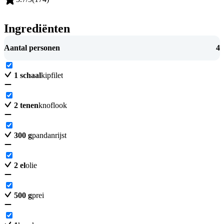
Ingrediënten
Aantal personen
4
1
schaal
kipfilet
2
tenen
knoflook
300
g
pandanrijst
2
el
olie
500
g
prei