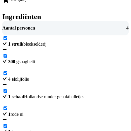
Ingrediënten
Aantal personen
4
1
struik
bleekselderij
300
g
spaghetti
4
el
olijfolie
1
schaal
Hollandse runder gehaktballetjes
1
rode ui