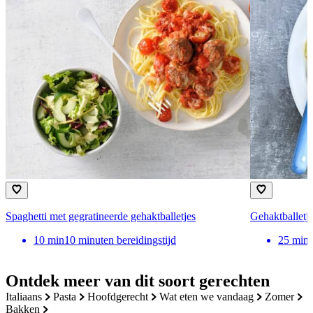
Spaghetti met gegratineerde gehaktballetjes
Gehaktballetj
10
min
10 minuten bereidingstijd
25
min
Ontdek meer van dit soort gerechten
italiaans
pasta
hoofdgerecht
wat eten we vandaag
zomer
bakken