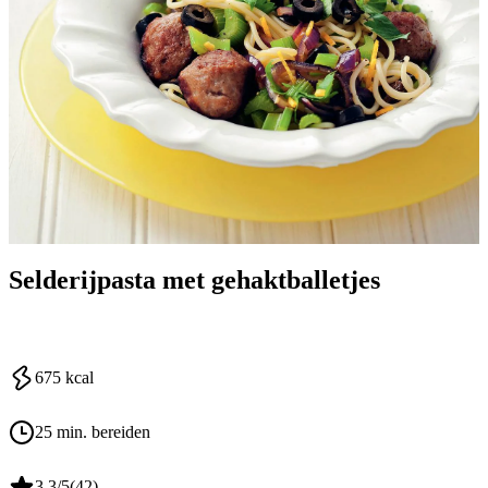
Selderijpasta met gehaktballetjes
675
kcal
25 min. bereiden
3.3
/5
(
42
)