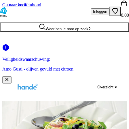
Ga naar hoofdinhoud
Ga naar zoeken
Inloggen
0.00
menu
Waar ben je naar op zoek?
Veiligheidswaarschuwing:
Amo Gusti - olijven gevuld met citroen
Overzicht