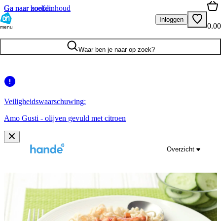
Ga naar hoofdinhoud
Ga naar zoeken
Inloggen
0.00
menu
Waar ben je naar op zoek?
Veiligheidswaarschuwing:
Amo Gusti - olijven gevuld met citroen
Overzicht