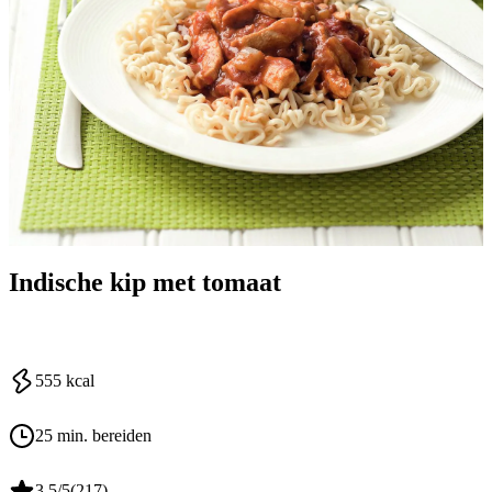
Indische kip met tomaat
555
kcal
25 min. bereiden
3.5
/5
(
217
)