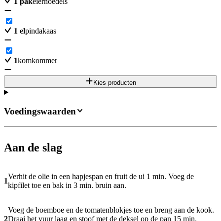
1
pak
eiernoedels
1
el
pindakaas
1
komkommer
Kies producten
Voedingswaarden
Aan de slag
Verhit de olie in een hapjespan en fruit de ui 1 min. Voeg de
1
kipfilet toe en bak in 3 min. bruin aan.
Voeg de boemboe en de tomatenblokjes toe en breng aan de kook.
2
Draai het vuur laag en stoof met de deksel op de pan 15 min.