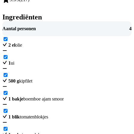
Ingrediënten
Aantal personen
4
2
el
olie
1
ui
500
g
kipfilet
1
bakje
boemboe ajam smoor
1
blik
tomatenblokjes