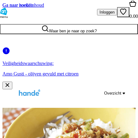
Ga naar hoofdinhoud
Ga naar zoeken
Inloggen
0.00
menu
Waar ben je naar op zoek?
Veiligheidswaarschuwing:
Amo Gusti - olijven gevuld met citroen
Overzicht