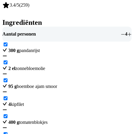
3.4
/5
(
259
)
Ingrediënten
Aantal personen
4
300
g
pandanrijst
2
el
zonnebloemolie
95
g
boemboe ajam smoor
4
kipfilet
400
g
tomatenblokjes