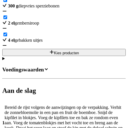
300
g
diepvries sperziebonen
2
el
gembersiroop
4
el
gebakken uitjes
Kies producten
Voedingswaarden
Aan de slag
Bereid de rijst volgens de aanwijzingen op de verpakking. Verhit
de zonnebloemolie in een pan en fruit de boemboe. Snijd de
kipfilet in blokjes. Voeg de kipfilets toe en bak ze rondom even
1
aan. Voeg de tomatenblokjes met het vocht toe en breng aan de
kook. Draai het vuur laag en stoof de kip met de deksel schuin op